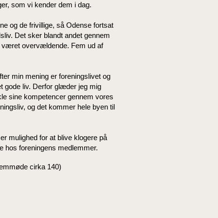
ger, som vi kender dem i dag.
ne og de frivillige, så Odense fortsat
dsliv. Det sker blandt andet gennem
 har været overvældende. Fem ud af
Efter min mening er foreningslivet og
t gode liv. Derfor glæder jeg mig
dvikle sine kompetencer gennem vores
ingsliv, og det kommer hele byen til
r er mulighed for at blive klogere på
rne hos foreningens medlemmer.
fremmøde cirka 140)