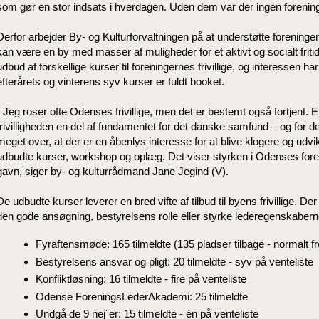
som gør en stor indsats i hverdagen. Uden dem var der ingen forenin
Derfor arbejder By- og Kulturforvaltningen på at understøtte foreninger
kan være en by med masser af muligheder for et aktivt og socialt friti
udbud af forskellige kurser til foreningernes frivillige, og interessen
efterårets og vinterens syv kurser er fuldt booket.
- Jeg roser ofte Odenses frivillige, men det er bestemt også fortjent. 
frivilligheden en del af fundamentet for det danske samfund – og for de
meget over, at der er en åbenlys interesse for at blive klogere og u
udbudte kurser, workshop og oplæg. Det viser styrken i Odenses foren
gavn, siger by- og kulturrådmand Jane Jegind (V).
De udbudte kurser leverer en bred vifte af tilbud til byens frivillige. De
den gode ansøgning, bestyrelsens rolle eller styrke lederegenskabe
Fyraftensmøde: 165 tilmeldte (135 pladser tilbage - normalt 
Bestyrelsens ansvar og pligt: 20 tilmeldte - syv på venteliste
Konfliktløsning: 16 tilmeldte - fire på venteliste
Odense ForeningsLederAkademi: 25 tilmeldte
Undgå de 9 nej´er: 15 tilmeldte - én på venteliste