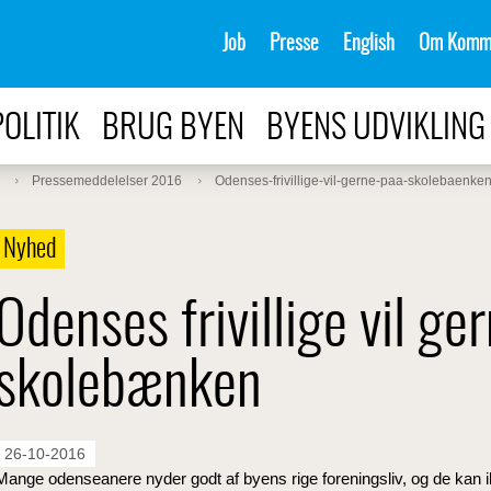
Job
Presse
English
Om Komm
POLITIK
BRUG BYEN
BYENS UDVIKLING
Pressemeddelelser 2016
Odenses-frivillige-vil-gerne-paa-skolebaenke
Nyhed
Odenses frivillige vil ge
skolebænken
26-10-2016
Mange odenseanere nyder godt af byens rige foreningsliv, og de kan ikk