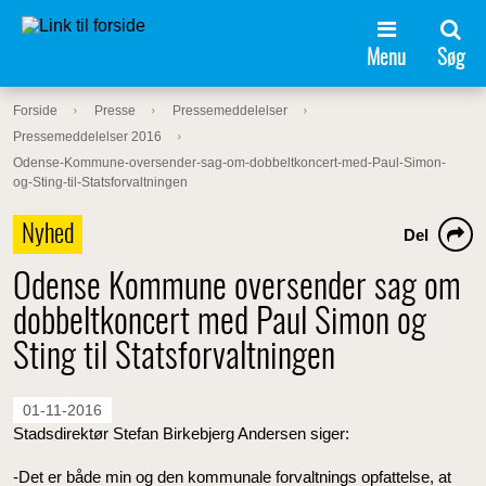
Menu
Søg
Forside
Presse
Pressemeddelelser
Pressemeddelelser 2016
Odense-Kommune-oversender-sag-om-dobbeltkoncert-med-Paul-Simon-
og-Sting-til-Statsforvaltningen
Nyhed
Del
Odense Kommune oversender sag om
dobbeltkoncert med Paul Simon og
Sting til Statsforvaltningen
01-11-2016
Stadsdirektør Stefan Birkebjerg Andersen siger:
-Det er både min og den kommunale forvaltnings opfattelse, at