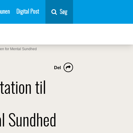
unen
Digital Post
Søg
agen for Mental Sundhed
Del
ation til
al Sundhed