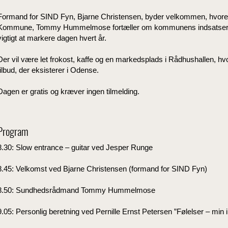
Formand for SIND Fyn, Bjarne Christensen, byder velkommen, hvor
Kommune, Tommy Hummelmose fortæller om kommunens indsatser for
vigtigt at markere dagen hvert år.
Der vil være let frokost, kaffe og en markedsplads i Rådhushallen, hv
tilbud, der eksisterer i Odense.
Dagen er gratis og kræver ingen tilmelding.
Program
8.30: Slow entrance – guitar ved Jesper Runge
8.45: Velkomst ved Bjarne Christensen (formand for SIND Fyn)
8.50: Sundhedsrådmand Tommy Hummelmose
9.05: Personlig beretning ved Pernille Ernst Petersen ”Følelser – min