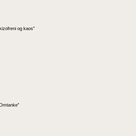
kizofreni og kaos”
 ”Omtanke”