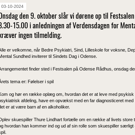
03-10-2024
Onsdag den 9. oktober slår vi dørene op til Festsale
8.30-15.00 i anledningen af Verdensdagen for Menta
kræver ingen tilmelding.
Alle er velkomne, når Bedre Psykiatri, Sind, Lilleskole for voksne, D
Mental Sundhed inviterer til Sindets Dag i Odense.
Arrangementet finder sted i Festsalen på Odense Rådhus, onsdag den 9
Årets tema er: Følelser i spil
Kom og hør en række oplæg om, hvordan det er at leve med psykisk
psykiatrisk afdeling, have en opvækst med en far diagnosticeret med
det er at være barn af en alkoholiker.
Oplev skuespiller Thure Lindhart fortælle om en række af livets store t
og hvordan han kommer ind og ud af sin rolle som skuespiller særligt 
spil.