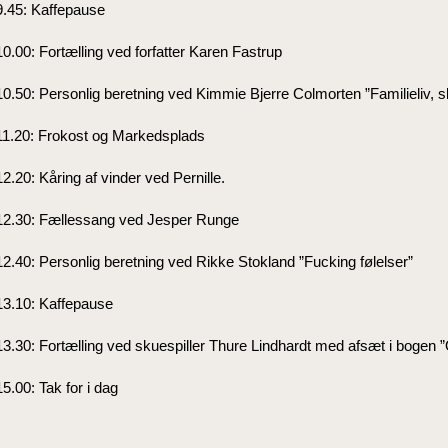
9.45: Kaffepause
10.00: Fortælling ved forfatter Karen Fastrup
10.50: Personlig beretning ved Kimmie Bjerre Colmorten ”Familieliv, s
11.20: Frokost og Markedsplads
12.20: Kåring af vinder ved Pernille.
12.30: Fællessang ved Jesper Runge
12.40: Personlig beretning ved Rikke Stokland ”Fucking følelser”
13.10: Kaffepause
13.30: Fortælling ved skuespiller Thure Lindhardt med afsæt i bogen
15.00: Tak for i dag