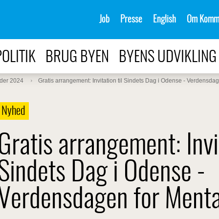
Job
Presse
English
Om Komm
POLITIK
BRUG BYEN
BYENS UDVIKLING
der 2024
Gratis arrangement: Invitation til Sindets Dag i Odense - Verdensd
Nyhed
Gratis arrangement: Invit
Sindets Dag i Odense -
Verdensdagen for Ment