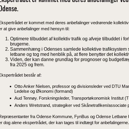
Ekspertrådet er kommet med deres anbefalinger vedrø
Odense.
Ekspertrådet er kommet med deres anbefalinger vedrørende kollektiv 
er at give anbefalinger med hensyn til:
Optimere tilbuddet af kollektiv trafik og afveje tilbuddet i fo
brugerne.
Sammenhæng i Odenses samlede kollektive trafiksystem 
letbane og tog med henblik på, at flere benytter det kollekti
Viden, der kan danne grundlag for prognoser og budgetlæ
fra 2025 og frem.
Ekspertrådet består af:
Otto Anker Nielsen, professor og divisionsleder ved DTU Mana
Ledelse og Økonomi (formand)
Aud Tennøy. Forskningsleder, Transportøkonomisk Institut (T
Anders Wretstrand, strategiker ved Skånetrafiken/associate p
Repræsentanter fra Odense Kommune, FynBus og Odense Letbane har b
er dog alene ekspertrådet, der kan tages til indtægt for anbefalingerne.