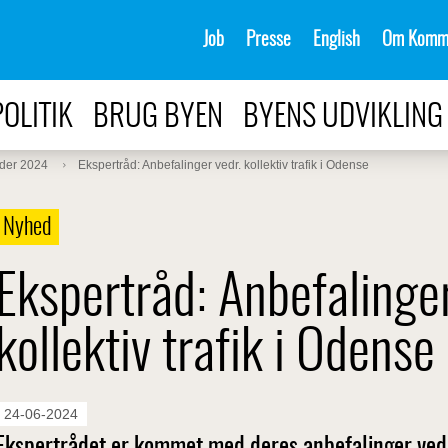
Job
Presse
English
Om Komm
POLITIK
BRUG BYEN
BYENS UDVIKLING
der 2024
Ekspertråd: Anbefalinger vedr. kollektiv trafik i Odense
Nyhed
Ekspertråd: Anbefalinger
kollektiv trafik i Odense
24-06-2024