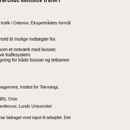
rende kollektiv trafik i
trafik i Odense. Ekspertrådets formål
rhold til mulige indtægter fra
som et netværk med busser,
ve trafiksystem.
gning for både busser og letbanen
gement, Institut for Teknologi,
ØI), Oslo
rofessor, Lunds Universitet
idraget med input til arbejdet. Det