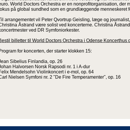
euro. World Doctors Orchestra er en nonprofitorganisation, der m
fokus på global sundhed som en grundlæggende menneskeret fo
Til arrangementet vil Peter Qvortrup Geisling, læge og journalist
Christina Åstrand være solist ved koncerterne. Christina Åstran
koncertmester ved DR Symfoniorkester.
Bestil billetter til World Doctors Orchestra i Odense Koncerthus 
Program for koncerten, der starter klokken 15:
Jean Sibelius Finlandia, op. 26
Johan Halvorsen Norsk Rapsodi nr. 1 i A-dur
Felix Mendelsohn Violinkoncert i e-mol, op. 64
Carl Nielsen Symfoni nr. 2 "De Fire Temperamenter", op. 16