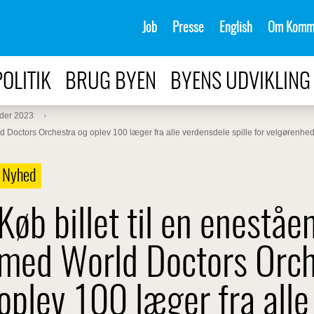
Job
Presse
English
Om Komm
POLITIK
BRUG BYEN
BYENS UDVIKLING
der 2023
ld Doctors Orchestra og oplev 100 læger fra alle verdensdele spille for velgørenhe
Nyhed
Køb billet til en enestå
med World Doctors Orch
oplev 100 læger fra all