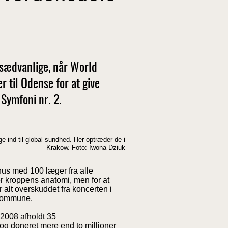
 sædvanlige, når World
 til Odense for at give
 Symfoni nr. 2.
e ind til global sundhed. Her optræder de i
Krakow. Foto: Iwona Dziuk
us med 100 læger fra alle
r kroppens anatomi, men for at
r alt overskuddet fra koncerten i
 Kommune.
 2008 afholdt 35
og doneret mere end to millioner