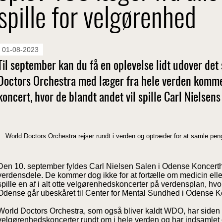
spille for velgørenhed
01-08-2023
Til september kan du få en oplevelse lidt udover det
Doctors Orchestra med læger fra hele verden kommer
koncert, hvor de blandt andet vil spille Carl Nielsens
World Doctors Orchestra rejser rundt i verden og optræder for at samle peng
Den 10. september fyldes Carl Nielsen Salen i Odense Koncerth
verdensdele. De kommer dog ikke for at fortælle om medicin elle
spille en af i alt otte velgørenhedskoncerter på verdensplan, hvo
Odense går ubeskåret til Center for Mental Sundhed i Odense
World Doctors Orchestra, som også bliver kaldt WDO, har siden
velgørenhedskoncerter rundt om i hele verden og har indsamlet 