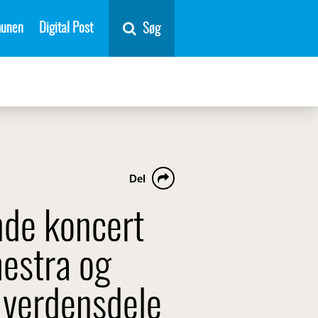
unen
Digital Post
Søg
d
Del
ende koncert
estra og
e verdensdele