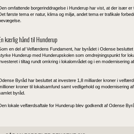
Den omfattende borgerinddragelse i Hunderup har vist, at der især er t
Det første tema er natur, klima og miljø, andet tema er trafikale forbed
bevægelse.
En kærlig hånd til Hunderup
Som en del af Velfærdens Fundament, har byrådet i Odense besluttet at 
styrke Hunderup med Hunderupskolen som omdrejningspunkt for lokal
investeret i tiltag rundt omkring i lokalområdet og i en modernisering a
Odense Byråd har besluttet at investere 1,8 milliarder kroner i velfæ
millioner kroner til lokalsamfund samt vedligehold og modernisering af
samlet byråd.
Den lokale velfærdsaftale for Hunderup blev godkendt af Odense Byr