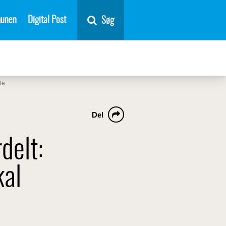
unen
Digital Post
Søg
le
Del
delt:
kal