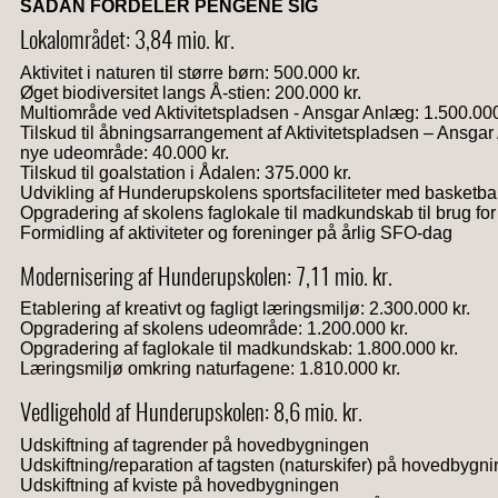
SÅDAN FORDELER PENGENE SIG
Lokalområdet: 3,84 mio. kr.
Aktivitet i naturen til større børn: 500.000 kr.
Øget biodiversitet langs Å-stien: 200.000 kr.
Multiområde ved Aktivitetspladsen - Ansgar Anlæg: 1.500.000
Tilskud til åbningsarrangement af Aktivitetspladsen – Ansg
nye udeområde: 40.000 kr.
Tilskud til goalstation i Ådalen: 375.000 kr.
Udvikling af Hunderupskolens sportsfaciliteter med basketba
Opgradering af skolens faglokale til madkundskab til brug fo
Formidling af aktiviteter og foreninger på årlig SFO-dag
Modernisering af Hunderupskolen: 7,11 mio. kr.
Etablering af kreativt og fagligt læringsmiljø: 2.300.000 kr.
Opgradering af skolens udeområde: 1.200.000 kr.
Opgradering af faglokale til madkundskab: 1.800.000 kr.
Læringsmiljø omkring naturfagene: 1.810.000 kr.
Vedligehold af Hunderupskolen: 8,6 mio. kr.
Udskiftning af tagrender på hovedbygningen
Udskiftning/reparation af tagsten (naturskifer) på hovedbyg
Udskiftning af kviste på hovedbygningen