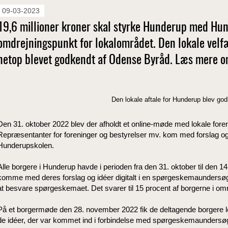
09-03-2023
19,6 millioner kroner skal styrke Hunderup med H
omdrejningspunkt for lokalområdet. Den lokale velf
netop blevet godkendt af Odense Byråd. Læs mere om
Den lokale aftale for Hunderup blev go
Den 31. oktober 2022 blev der afholdt et online-møde med lokale fore
Repræsentanter for foreninger og bestyrelser mv. kom med forslag og i
Hunderupskolen.
Alle borgere i Hunderup havde i perioden fra den 31. oktober til den 
komme med deres forslag og idéer digitalt i en spørgeskemaundersøg
at besvare spørgeskemaet. Det svarer til 15 procent af borgerne i om
På et borgermøde den 28. november 2022 fik de deltagende borgere lejl
de idéer, der var kommet ind i forbindelse med spørgeskemaundersø