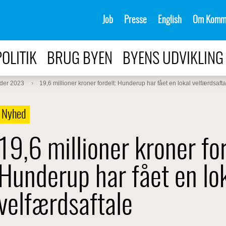
Job
Presse
English
Om Komm
POLITIK
BRUG BYEN
BYENS UDVIKLING
der 2023
19,6 millioner kroner fordelt: Hunderup har fået en lokal velfærdsafta
Nyhed
19,6 millioner kroner for
Hunderup har fået en lo
velfærdsaftale