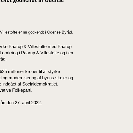
blevet godkendt af Odense
 Villestofte er nu godkendt i Odense Byråd.
styrke Paarup & Villestofte med Paarup
t omkring i Paarup & Villestofte og i en
råd.
 millioner kroner til at styrke
ld og modernisering af byens skoler og
le indgået af Socialdemokratiet,
ative Folkeparti.
åd den 27. april 2022.