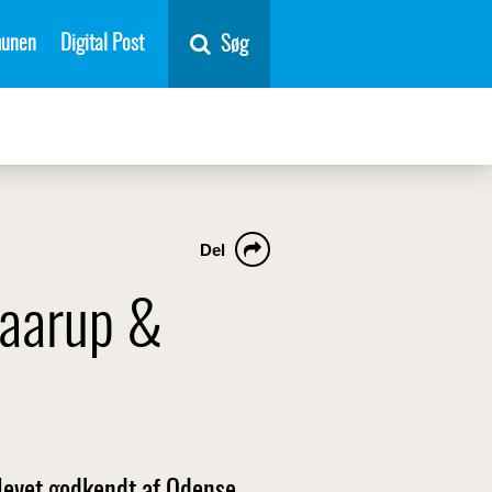
unen
Digital Post
Søg
Del
 Paarup &