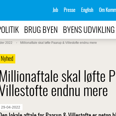
Job
Presse
English
Om Komm
POLITIK
BRUG BYEN
BYENS UDVIKLING
der 2022
Millionaftale skal løfte Paarup & Villestofte endnu mere
Nyhed
Millionaftale skal løfte
Villestofte endnu mere
29-04-2022