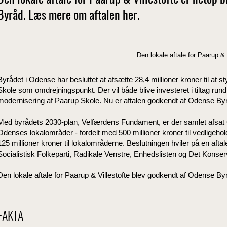
Den lokale aftale for Paarup & Villestofte er netop 
Byråd. Læs mere om aftalen her.
Den lokale aftale for Paarup &
Byrådet i Odense har besluttet at afsætte 28,4 millioner kroner til at 
Skole som omdrejningspunkt. Der vil både blive investeret i tiltag rund
modernisering af Paarup Skole. Nu er aftalen godkendt af Odense By
Med byrådets 2030-plan, Velfærdens Fundament, er der samlet afsat 625
Odenses lokalområder - fordelt med 500 millioner kroner til vedligeho
125 millioner kroner til lokalområderne. Beslutningen hviler på en afta
Socialistisk Folkeparti, Radikale Venstre, Enhedslisten og Det Konserv
Den lokale aftale for Paarup & Villestofte blev godkendt af Odense Byr
FAKTA