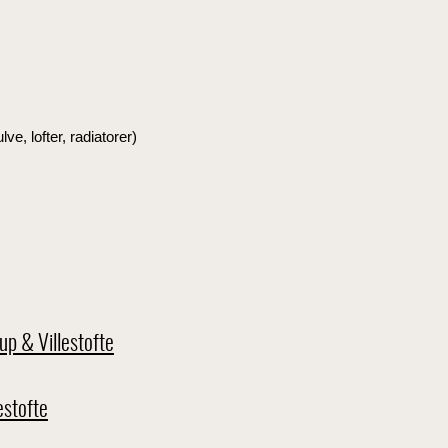
e, lofter, radiatorer)
p & Villestofte
estofte