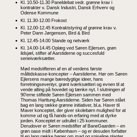
Kl. 10.50-11.30 Paneldebat vedr. grønne krav i
kontrakter v. Dansk Industri, Dansk Erhverv og
Odense Kommune
Kl. 11.30-12.00 Frokost
Kl. 12.00-12.45 Kontraktstyring af grønne krav v.
Peter Dann Jørgensen, Bird & Bird
Kl. 12.45-14.00 Stande og netværk
Kl. 14.00-14.45 Oplæg ved Søren Ejlersen, grøn
ildsjæl, stifter af Aarstiderne og succesfuld
serieiværksætter.
Mød medstifteren af en af verdens første
måltidskasse-koncepter – Aarstiderne. Hør om Søren
Ejlersens mange bæredygtige ideer, hans
forretningseventyr, grønt iværksætteri og evnen til at
vende alting på hovedet og tænke nyt. I slutningen af
90’erne stiftede Søren Ejlersen sammen med
Thomas Harttung Aarstiderne. Siden har Søren stået
bag en lang række grønne initiativer, bl.a. Haver til
Maver konceptet, der giver skolebørn mulighed for at
komme ud og få hands-on erfaring med at dyrke
jorden. Konceptet er udrullet i 25 kommuner.
Derudover er Søren medstifter af BaneGaarden – en
grøn oase midt i København – og er desuden forfatter
til en lang række bøger om mad og spiselige planter.