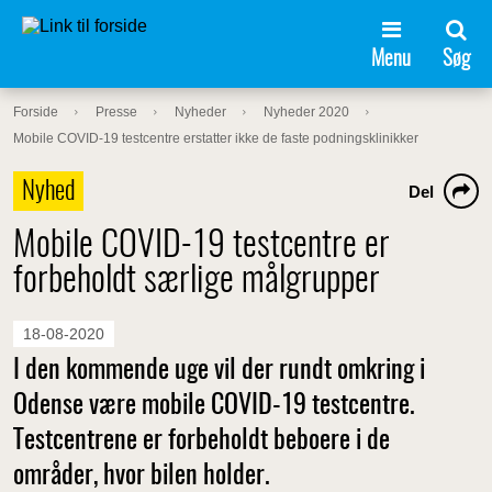
Menu
Søg
Forside
Presse
Nyheder
Nyheder 2020
Mobile COVID-19 testcentre erstatter ikke de faste podningsklinikker
Nyhed
Del
Mobile COVID-19 testcentre er
forbeholdt særlige målgrupper
18-08-2020
I den kommende uge vil der rundt omkring i
Odense være mobile COVID-19 testcentre.
Testcentrene er forbeholdt beboere i de
områder, hvor bilen holder.