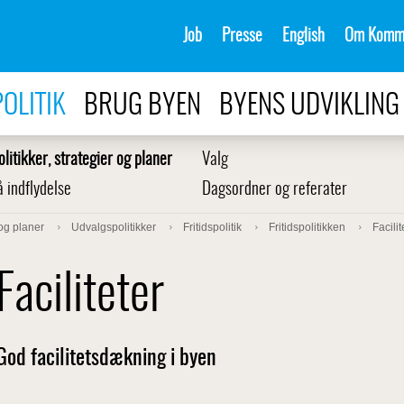
Job
Presse
English
Om Komm
POLITIK
BRUG BYEN
BYENS UDVIKLING
olitikker, strategier og planer
Valg
å indflydelse
Dagsordner og referater
 og planer
Udvalgspolitikker
Fritidspolitik
Fritidspolitikken
Facilit
Faciliteter
God facilitetsdækning i byen