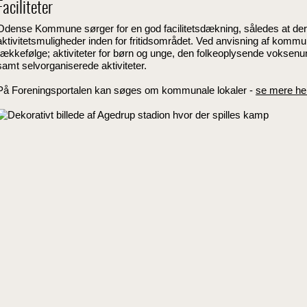
Faciliteter
Odense Kommune sørger for en god facilitetsdækning, således at der 
aktivitetsmuligheder inden for fritidsområdet. Ved anvisning af kommun
rækkefølge; aktiviteter for børn og unge, den folkeoplysende voksenun
samt selvorganiserede aktiviteter.
På Foreningsportalen kan søges om kommunale lokaler -
se mere he