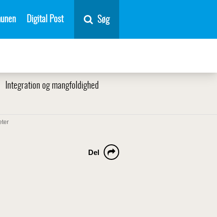
unen
Digital Post
Søg
Integration og mangfoldighed
eter
Del