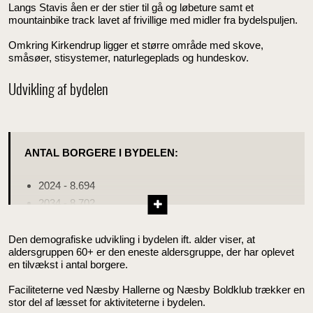
Langs Stavis åen er der stier til gå og løbeture samt et
mountainbike track lavet af frivillige med midler fra bydelspuljen.
Omkring Kirkendrup ligger et større område med skove,
småsøer, stisystemer, naturlegeplads og hundeskov.
Udvikling af bydelen
ANTAL BORGERE I BYDELEN:
2024 - 8.694
2034 - 8.702
Den demografiske udvikling i bydelen ift. alder viser, at
aldersgruppen 60+ er den eneste aldersgruppe, der har oplevet
en tilvækst i antal borgere.
Faciliteterne ved Næsby Hallerne og Næsby Boldklub trækker en
stor del af læsset for aktiviteterne i bydelen.