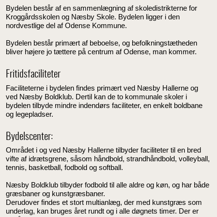
Bydelen består af en sammenlægning af skoledistrikterne for
Kroggårdsskolen og Næsby Skole. Bydelen ligger i den
nordvestlige del af Odense Kommune.
Bydelen består primært af beboelse, og befolkningstætheden
bliver højere jo tættere på centrum af Odense, man kommer.
Fritidsfaciliteter
Faciliteterne i bydelen findes primært ved Næsby Hallerne og
ved Næsby Boldklub. Dertil kan de to kommunale skoler i
bydelen tilbyde mindre indendørs faciliteter, en enkelt boldbane
og legepladser.
Bydelscenter:
Området i og ved Næsby Hallerne tilbyder faciliteter til en bred
vifte af idrætsgrene, såsom håndbold, strandhåndbold, volleyball,
tennis, basketball, fodbold og softball.
Næsby Boldklub tilbyder fodbold til alle aldre og køn, og har både
græsbaner og kunstgræsbaner.
Derudover findes et stort multianlæg, der med kunstgræs som
underlag, kan bruges året rundt og i alle døgnets timer. Der er