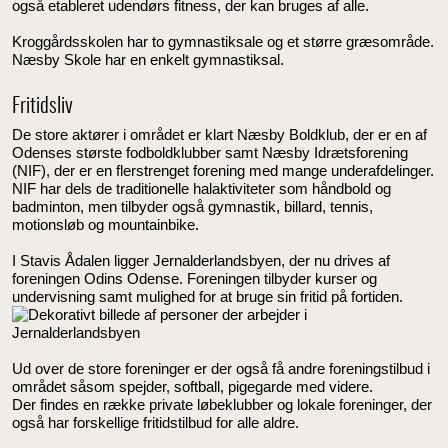
også etableret udendørs fitness, der kan bruges af alle.
Kroggårdsskolen har to gymnastiksale og et større græsområde.
Næsby Skole har en enkelt gymnastiksal.
Fritidsliv
De store aktører i området er klart Næsby Boldklub, der er en af
Odenses største fodboldklubber samt Næsby Idrætsforening
(NIF), der er en flerstrenget forening med mange underafdelinger.
NIF har dels de traditionelle halaktiviteter som håndbold og
badminton, men tilbyder også gymnastik, billard, tennis,
motionsløb og mountainbike.
I Stavis Ådalen ligger Jernalderlandsbyen, der nu drives af
foreningen Odins Odense. Foreningen tilbyder kurser og
undervisning samt mulighed for at bruge sin fritid på fortiden.
Ud over de store foreninger er der også få andre foreningstilbud i
området såsom spejder, softball, pigegarde med videre.
Der findes en række private løbeklubber og lokale foreninger, der
også har forskellige fritidstilbud for alle aldre.