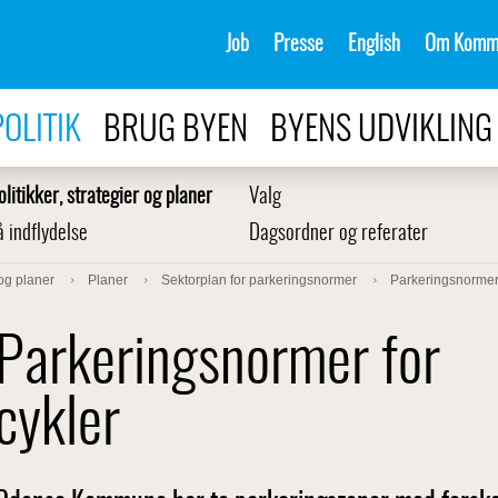
Job
Presse
English
Om Komm
POLITIK
BRUG BYEN
BYENS UDVIKLING
olitikker, strategier og planer
Valg
å indflydelse
Dagsordner og referater
 og planer
Planer
Sektorplan for parkeringsnormer
Parkeringsnormer 
Parkeringsnormer for
cykler