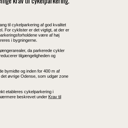
ige krav til cykelparkering.
ang til cykelparkering af god kvalitet
l. For cyklister er det vigtigt, at der er
parkeringsforholdene være af høj
reres i bygningerne.
odgængerarealer, da parkerede cykler
m reducerer tilgængeligheden og
de bymidte og inden for 400 m af
d i det øvrige Odense, som udgør zone
t etableres cykelparkering i
er nærmere beskrevet under
Krav til