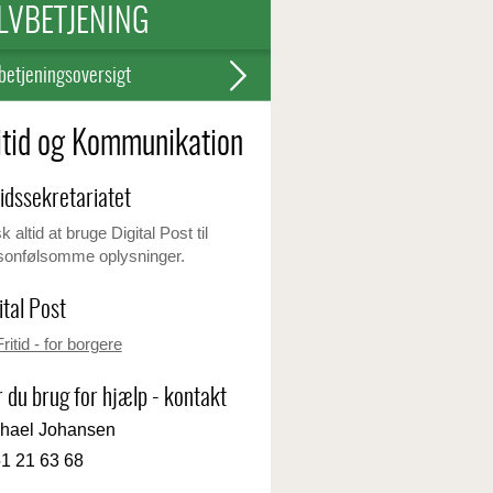
LVBETJENING
betjeningsoversigt
itid og Kommunikation
tidssekretariatet
 altid at bruge Digital Post til
sonfølsomme oplysninger.
ital Post
Fritid - for borgere
 du brug for hjælp - kontakt
hael Johansen
1 21 63 68