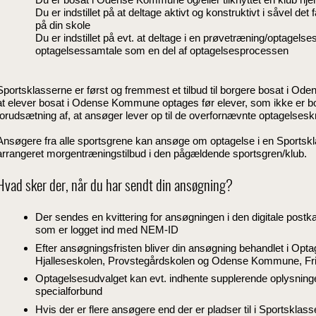
Du er indstillet på at deltage aktivt og konstruktivt i såvel de
på din skole
Du er indstillet på evt. at deltage i en prøvetræning/optagelse
optagelsessamtale som en del af optagelsesprocessen
Sportsklasserne er først og fremmest et tilbud til borgere bosat i Od
at elever bosat i Odense Kommune optages før elever, som ikke er
forudsætning af, at ansøger lever op til de overfornævnte optagelseskr
Ansøgere fra alle sportsgrene kan ansøge om optagelse i en Sportsk
arrangeret morgentræningstilbud i den pågældende sportsgren/klub.
Hvad sker der, når du har sendt din ansøgning?
Der sendes en kvittering for ansøgningen i den digitale postk
som er logget ind med NEM-ID
Efter ansøgningsfristen bliver din ansøgning behandlet i Opt
Hjalleseskolen, Provstegårdskolen og Odense Kommune, Frit
Optagelsesudvalget kan evt. indhente supplerende oplysninger 
specialforbund
Hvis der er flere ansøgere end der er pladser til i Sportsklasser