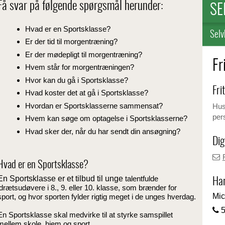
Få svar på følgende spørgsmål herunder:
SE
Hvad er en Sportsklasse?
Selv
Er der tid til morgentræning?
Er der mødepligt til morgentræning?
Fr
Hvem står for morgentræningen?
Hvor kan du gå i Sportsklasse?
Fri
Hvad koster det at gå i Sportsklasse?
Hvordan er Sportsklasserne sammensat?
Husk
per
Hvem kan søge om optagelse i Sportsklasserne?
Hvad sker der, når du har sendt din ansøgning?
Dig
Hvad er en Sportsklasse?
En Sportsklasse er et tilbud til unge
talentfulde
Har
idrætsudøvere i 8., 9. eller 10. klasse, som brænder for
Mic
sport, og hvor sporten fylder rigtig meget i de unges hverdag.
5
En Sportsklasse skal medvirke til at styrke samspillet
mellem skole, hjem og sport.