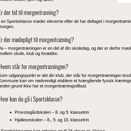
Er der tid til morgentræning?
I en Sportsklasse møder eleverne efter de har deltaget i morgentrænin
morgen.
Er der mødepligt til morgentræning?
Ja – morgentræningen er en del af din skoledag, og der er derfor møde
mellem skole, klub og forældre.
Hvem står for morgentræningen?
Som udgangspunkt er det din klub, der står for morgentræningen tir
Kommune kan om nødvendigt etablere et tværgående fysisk træningstil
anden grund ikke har et morgentræningstilbud.
Hvor kan du gå i Sportsklasse?
P
rovstegårdskolen – 8. og 9. klassetrin
Hjalleseskolen – 8., 9. og 10. klassetrin
I Sportsklasserne kan optages op til 24 elever pr. klasse.