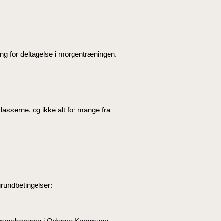
ng for deltagelse i morgentræningen.
 klasserne, og ikke alt for mange fra
grundbetingelser:
 hjemmehørende i Odense Kommune