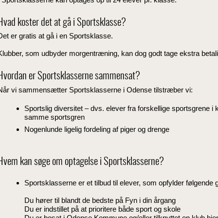
Hvad koster det at gå i Sportsklasse?
Det er gratis at gå i en Sportsklasse.
Klubber, som udbyder morgentræning, kan dog godt tage ekstra betali
Hvordan er Sportsklasserne sammensat?
Når vi sammensætter Sportsklasserne i Odense tilstræber vi:
Sportslig diversitet – dvs. elever fra forskellige sportsgrene i
samme sportsgren
Nogenlunde ligelig fordeling af piger og drenge
Hvem kan søge om optagelse i Sportsklasserne?
Sportsklasserne er et tilbud til elever, som opfylder følgende 
Du hører til blandt de bedste på Fyn i din årgang
Du er indstillet på at prioritere både sport og skole
Du er bosat i Odense Kommune og/eller tilknyttet en klub