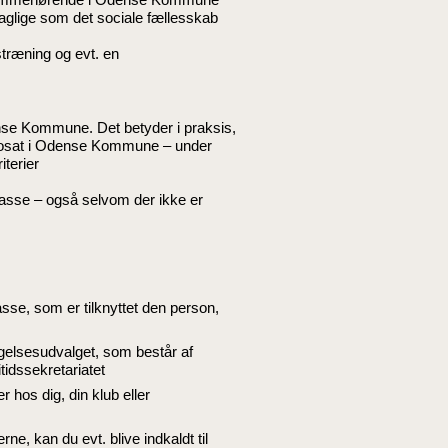
t faglige som det sociale fællesskab
stræning og evt. en
ense Kommune. Det betyder i praksis,
 bosat i Odense Kommune – under
iterier
lasse – også selvom der ikke er
asse, som er tilknyttet den person,
agelsesudvalget, som består af
idssekretariatet
hos dig, din klub eller
ne, kan du evt. blive indkaldt til