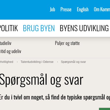
Job
Presse
English
Om Komm
POLITIK
BRUG BYEN
BYENS UDVIKLING
tudieliv
Puljer og støtte
ritid og udeliv
rivillighed
Talentudvikling i Odense
Spørgsmål og svar
Spørgsmål og svar
Er du i tvivl om noget, så find de typiske spørgsmål o