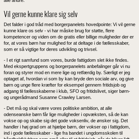
alle andre.
Vil gerne kunne klare sig selv
Det falder i god tråd med borgerpanelets hovedpointe: Vi vil gerne
kunne klare os selv - vi har måske brug for støtte, flere
kompetencer og viden om de gratis eller billige muligheder der er
for, at vores børn har mulighed for at deltage i de fællesskaber,
som er så vigtige for deres udvikling og trivsel.
- I et rigt samfund som vores, burde fattigdom slet ikke findes.
Med ekspertgruppens og borgerpanelets anbefalinger går vi nu
foran og styrer mod en mere lige og retfærdig by. Særligt er jeg
optaget af, hvordan vi som by kan bryde den sociale arv, og give
børn og unge flere kræfter for eksempel gennem fritidsjob og
adgang til fællesskaberne i klub, SFO og fritidslivet, siger børn-
og ungerådmand Susanne Crawley Larsen.
- Det må og skal være vores politiske ambition, at alle
odenseanske børn får lige muligheder i opvæksten, så de kan
vokse op og skabe sig det gode voksenliv, de ønsker sig. Det
handler i høj grad om at hjælpe børn, der vokser op i fattigdom,
ind i gode fællesskaber - lige fra bandet i ungdomsskolen til