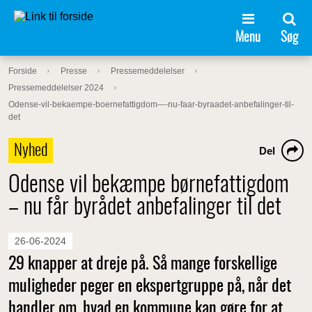
Menu
Søg
Forside
Presse
Pressemeddelelser
Pressemeddelelser 2024
Odense-vil-bekaempe-boernefattigdom-–-nu-faar-byraadet-anbefalinger-til-
det
Nyhed
Del
Odense vil bekæmpe børnefattigdom
– nu får byrådet anbefalinger til det
26-06-2024
29 knapper at dreje på. Så mange forskellige
muligheder peger en ekspertgruppe på, når det
handler om, hvad en kommune kan gøre for at