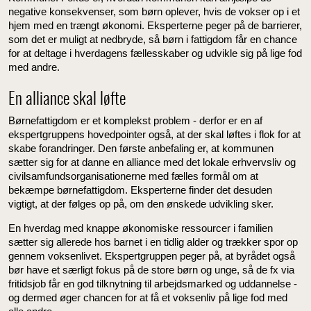
negative konsekvenser, som børn oplever, hvis de vokser op i et
hjem med en trængt økonomi. Eksperterne peger på de barrierer,
som det er muligt at nedbryde, så børn i fattigdom får en chance
for at deltage i hverdagens fællesskaber og udvikle sig på lige fod
med andre.
En alliance skal løfte
Børnefattigdom er et komplekst problem - derfor er en af
ekspertgruppens hovedpointer også, at der skal løftes i flok for at
skabe forandringer. Den første anbefaling er, at kommunen
sætter sig for at danne en alliance med det lokale erhvervsliv og
civilsamfundsorganisationerne med fælles formål om at
bekæmpe børnefattigdom. Eksperterne finder det desuden
vigtigt, at der følges op på, om den ønskede udvikling sker.
En hverdag med knappe økonomiske ressourcer i familien
sætter sig allerede hos barnet i en tidlig alder og trækker spor op
gennem voksenlivet. Ekspertgruppen peger på, at byrådet også
bør have et særligt fokus på de store børn og unge, så de fx via
fritidsjob får en god tilknytning til arbejdsmarked og uddannelse -
og dermed øger chancen for at få et voksenliv på lige fod med