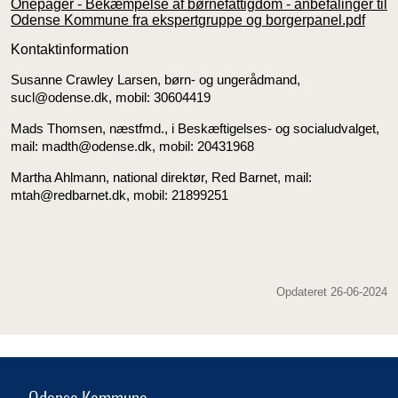
Onepager - Bekæmpelse af børnefattigdom - anbefalinger til
Odense Kommune fra ekspertgruppe og borgerpanel.pdf
Kontaktinformation
Susanne Crawley Larsen, børn- og ungerådmand,
sucl@odense.dk, mobil: 30604419
Mads Thomsen, næstfmd., i Beskæftigelses- og socialudvalget,
mail: madth@odense.dk, mobil: 20431968
Martha Ahlmann, national direktør, Red Barnet, mail:
mtah@redbarnet.dk, mobil: 21899251
Opdateret 26-06-2024