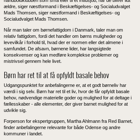
håndboldklubben som små eller til et fritidsjob, når de bliver lidt
ældre, siger næstformand i Beskæftigelses- og Socialudvalget
Mads Thomsen, siger næstformand i Beskæftigelses- og
Socialudvalget Mads Thomsen.
Når man taler om børnefattigdom i Danmark, taler man om
relativ fattigdom, fordi det handler om børns muligheder og
levevilkår i forhold til, hvad der er normen eller det almene i
samfundet. De afsavn, børnene lider, har langsigtede
konsekvenser og kan medføre komplekse problemer og
mistrivsel gennem hele livet.
Børn har ret til at få opfyldt basale behov
Udgangspunktet for anbefalingerne er, at et godt børneliv har
værdi i sig selv. Børn har ret til et liv, hvor de får opfyldt basale
behov, nødvendige materielle goder og mulighed for at deltage i
fællesskaber - alle elementer, der giver barnet mulighed for at
udvikle sig.
Forperson for ekspertgruppen, Martha Ahlmann fra Red Barnet,
finder anbefalingerne relevante for både Odense og andre
kommuner i landet.