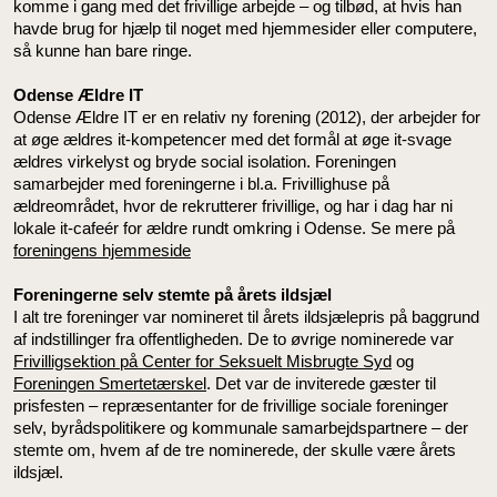
komme i gang med det frivillige arbejde – og tilbød, at hvis han
havde brug for hjælp til noget med hjemmesider eller computere,
så kunne han bare ringe.
Odense Ældre IT
Odense Ældre IT er en relativ ny forening (2012), der arbejder for
at øge ældres it-kompetencer med det formål at øge it-svage
ældres virkelyst og bryde social isolation. Foreningen
samarbejder med foreningerne i bl.a. Frivillighuse på
ældreområdet, hvor de rekrutterer frivillige, og har i dag har ni
lokale it-cafeér for ældre rundt omkring i Odense. Se mere på
foreningens hjemmeside
Foreningerne selv stemte på årets ildsjæl
I alt tre foreninger var nomineret til årets ildsjælepris på baggrund
af indstillinger fra offentligheden. De to øvrige nominerede var
Frivilligsektion på Center for Seksuelt Misbrugte Syd
og
Foreningen Smertetærskel
. Det var de inviterede gæster til
prisfesten – repræsentanter for de frivillige sociale foreninger
selv, byrådspolitikere og kommunale samarbejdspartnere – der
stemte om, hvem af de tre nominerede, der skulle være årets
ildsjæl.