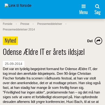
Menu
Søg
Forside
Presse
Pressemeddelelser
Pressemeddelelser 2014
Nyhed
Del
Odense Ældre IT er årets ildsjæl
25-09-2014
Det var en tydelig begejstret formand for Odense Ældre IT, der
tog imod den ærefulde ildsjælepris. Den 90-årige Christian
Fischer fortalte fra scenen i rådhusets festsal, at han var stolt
over den anerkendelse, det er at modtage prisen. Han slog også
fast, at han stadig har mange år som frivillig foran sig.
”Frivillighed har ingen alder”, proklamerede han – og det må han
siges selv at være et forbilledligt eksempel på. Han opfordrede
desuden aftenens lidt yngre konferencier, Huxi Bach, til at se at