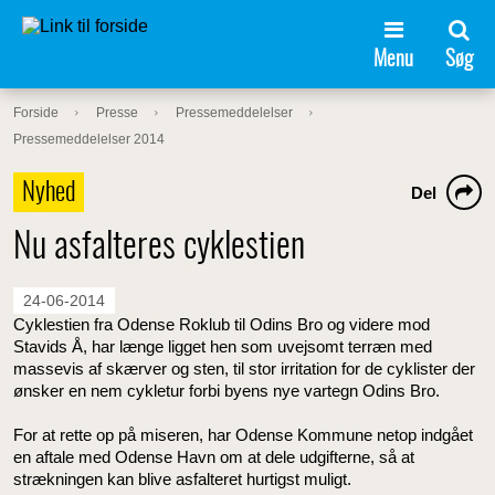
Menu
Søg
Forside
Presse
Pressemeddelelser
Pressemeddelelser 2014
Nyhed
Del
Nu asfalteres cyklestien
24-06-2014
Cyklestien fra Odense Roklub til Odins Bro og videre mod
Stavids Å, har længe ligget hen som uvejsomt terræn med
massevis af skærver og sten, til stor irritation for de cyklister der
ønsker en nem cykletur forbi byens nye vartegn Odins Bro.
For at rette op på miseren, har Odense Kommune netop indgået
en aftale med Odense Havn om at dele udgifterne, så at
strækningen kan blive asfalteret hurtigst muligt.