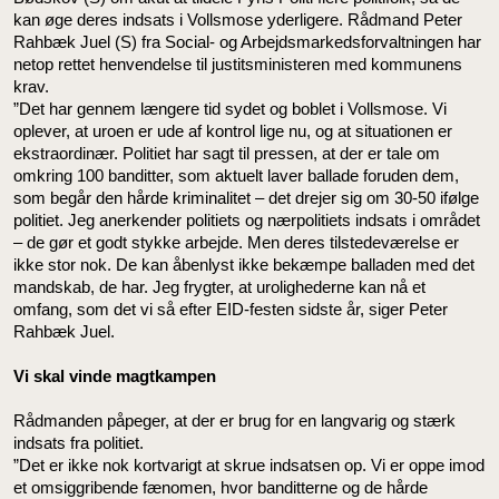
kan øge deres indsats i Vollsmose yderligere. Rådmand Peter
Rahbæk Juel (S) fra Social- og Arbejdsmarkedsforvaltningen har
netop rettet henvendelse til justitsministeren med kommunens
krav.
”Det har gennem længere tid sydet og boblet i Vollsmose. Vi
oplever, at uroen er ude af kontrol lige nu, og at situationen er
ekstraordinær. Politiet har sagt til pressen, at der er tale om
omkring 100 banditter, som aktuelt laver ballade foruden dem,
som begår den hårde kriminalitet – det drejer sig om 30-50 ifølge
politiet. Jeg anerkender politiets og nærpolitiets indsats i området
– de gør et godt stykke arbejde. Men deres tilstedeværelse er
ikke stor nok. De kan åbenlyst ikke bekæmpe balladen med det
mandskab, de har. Jeg frygter, at urolighederne kan nå et
omfang, som det vi så efter EID-festen sidste år, siger Peter
Rahbæk Juel.
Vi skal vinde magtkampen
Rådmanden påpeger, at der er brug for en langvarig og stærk
indsats fra politiet.
”Det er ikke nok kortvarigt at skrue indsatsen op. Vi er oppe imod
et omsiggribende fænomen, hvor banditterne og de hårde