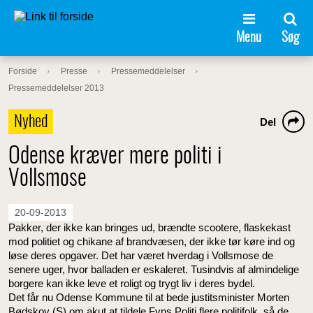
Menu
Søg
Forside
Presse
Pressemeddelelser
Pressemeddelelser 2013
Nyhed
Del
Odense kræver mere politi i
Vollsmose
20-09-2013
Pakker, der ikke kan bringes ud, brændte scootere, flaskekast
mod politiet og chikane af brandvæsen, der ikke tør køre ind og
løse deres opgaver. Det har været hverdag i Vollsmose de
senere uger, hvor balladen er eskaleret. Tusindvis af almindelige
borgere kan ikke leve et roligt og trygt liv i deres bydel.
Det får nu Odense Kommune til at bede justitsminister Morten
Bødskov (S) om akut at tildele Fyns Politi flere politifolk, så de