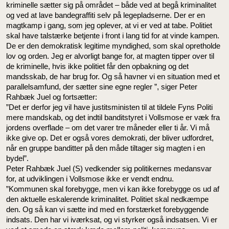
kriminelle sætter sig på området – både ved at begå kriminalitet
og ved at lave bandegraffiti selv på legepladserne. Der er en
magtkamp i gang, som jeg oplever, at vi er ved at tabe. Politiet
skal have talstærke betjente i front i lang tid for at vinde kampen.
De er den demokratisk legitime myndighed, som skal opretholde
lov og orden. Jeg er alvorligt bange for, at magten tipper over til
de kriminelle, hvis ikke politiet får den opbakning og det
mandsskab, de har brug for. Og så havner vi en situation med et
parallelsamfund, der sætter sine egne regler ”, siger Peter
Rahbæk Juel og fortsætter:
”Det er derfor jeg vil have justitsministen til at tildele Fyns Politi
mere mandskab, og det indtil banditstyret i Vollsmose er væk fra
jordens overflade – om det varer tre måneder eller ti år. Vi må
ikke give op. Det er også vores demokrati, der bliver udfordret,
når en gruppe banditter på den måde tiltager sig magten i en
bydel”.
Peter Rahbæk Juel (S) vedkender sig politikernes medansvar
for, at udviklingen i Vollsmose ikke er vendt endnu.
”Kommunen skal forebygge, men vi kan ikke forebygge os ud af
den aktuelle eskalerende kriminalitet. Politiet skal nedkæmpe
den. Og så kan vi sætte ind med en forstærket forebyggende
indsats. Den har vi iværksat, og vi styrker også indsatsen. Vi er