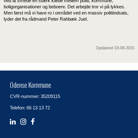
ved at smede en stærk kæde mellem politi, kommune,
boligorganisationer og beboere. Det arbejde tror vi på lykkes.
Men først må vi have ro i området ved en massiv politiindsats,
lyder det fra rådmand Peter Rahbæk Juel.
Opdateret 03-08-2015
Odense Kommune
CVR-nummer: 35209115
Telefon: 66 13 13 72