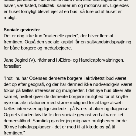
haver, værksted, bibliotek, sanserum og motionsrum. Ligeledes
er huset fornyligt blevet ejer af en bus, så ture ud af huset er
muligt.
Sociale gevinster
Det er dog ikke kun ”materielle goder”, der bliver flere af i
fremtiden. Også den sociale kapital får en saltvandsindsprøjtning
for både borgere og medarbejdere.
Jane Jegind (V), rådmand i Ældre- og Handicapforvaltningen,
fortæller:
”Indtil nu har Odenses demente borgere i aktivitetstilbud været
delt op efter geografi, og der har dermed ikke nødvendigvis været
fokus på fælles interesser og muligheder. I det nye hus bliver alle
samlet, hvilket giver de demente borgere mulighed for at knytte
nye sociale relationer med større mulighed for at tage afsæt i
fælles interesser og ligesindede - på tværs af alder og diagnose.
Og det vil uden tvivl løfte den sociale gevinst ved at være i et
demenstilbud. Samtidig glæder jeg mig over muligheden for de
30 nye halvdagspladser - det er med til at klæde os på til
fremtiden.”