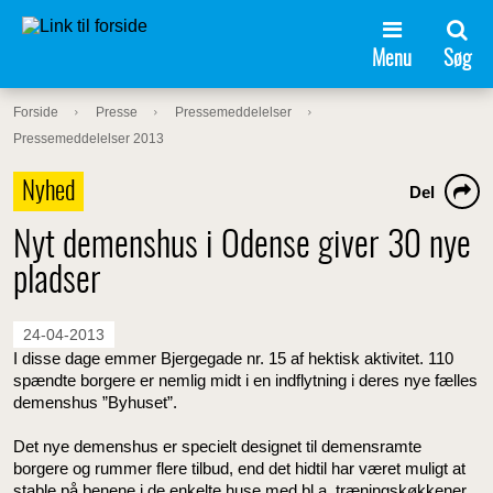
Menu
Søg
Forside
Presse
Pressemeddelelser
Pressemeddelelser 2013
Nyhed
Del
Nyt demenshus i Odense giver 30 nye
pladser
24-04-2013
I disse dage emmer Bjergegade nr. 15 af hektisk aktivitet. 110
spændte borgere er nemlig midt i en indflytning i deres nye fælles
demenshus ”Byhuset”.
Det nye demenshus er specielt designet til demensramte
borgere og rummer flere tilbud, end det hidtil har været muligt at
stable på benene i de enkelte huse med bl.a. træningskøkkener,