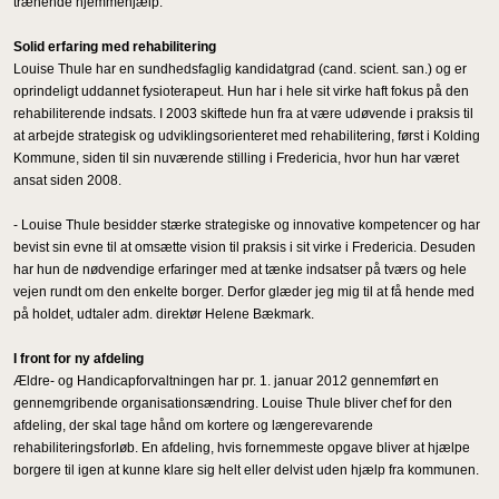
trænende hjemmehjælp.
Solid erfaring med rehabilitering
Louise Thule har en sundhedsfaglig kandidatgrad (cand. scient. san.) og er
oprindeligt uddannet fysioterapeut. Hun har i hele sit virke haft fokus på den
rehabiliterende indsats. I 2003 skiftede hun fra at være udøvende i praksis til
at arbejde strategisk og udviklingsorienteret med rehabilitering, først i Kolding
Kommune, siden til sin nuværende stilling i Fredericia, hvor hun har været
ansat siden 2008.
- Louise Thule besidder stærke strategiske og innovative kompetencer og har
bevist sin evne til at omsætte vision til praksis i sit virke i Fredericia. Desuden
har hun de nødvendige erfaringer med at tænke indsatser på tværs og hele
vejen rundt om den enkelte borger. Derfor glæder jeg mig til at få hende med
på holdet, udtaler adm. direktør Helene Bækmark.
I front for ny afdeling
Ældre- og Handicapforvaltningen har pr. 1. januar 2012 gennemført en
gennemgribende organisationsændring. Louise Thule bliver chef for den
afdeling, der skal tage hånd om kortere og længerevarende
rehabiliteringsforløb. En afdeling, hvis fornemmeste opgave bliver at hjælpe
borgere til igen at kunne klare sig helt eller delvist uden hjælp fra kommunen.