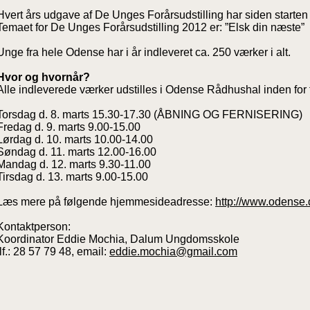
Hvert års udgave af De Unges Forårsudstilling har siden starten i
Temaet for De Unges Forårsudstilling 2012 er: ”Elsk din næste”
Unge fra hele Odense har i år indleveret ca. 250 værker i alt.
Hvor og hvornår?
Alle indleverede værker udstilles i Odense Rådhushal inden for 
Torsdag d. 8. marts 15.30-17.30 (ÅBNING OG FERNISERING)
Fredag d. 9. marts 9.00-15.00
Lørdag d. 10. marts 10.00-14.00
Søndag d. 11. marts 12.00-16.00
Mandag d. 12. marts 9.30-11.00
Tirsdag d. 13. marts 9.00-15.00
Læs mere på følgende hjemmesideadresse:
http://www.odense.
Kontaktperson:
Koordinator Eddie Mochia, Dalum Ungdomsskole
tlf.: 28 57 79 48, email:
eddie.mochia@gmail.com