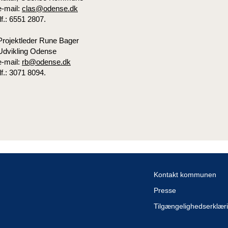
e-mail:
clas@odense.dk
tlf.: 6551 2807.
Projektleder Rune Bager
Udvikling Odense
e-mail:
rb@odense.dk
tlf.: 3071 8094.
Kontakt kommunen
Presse
Tilgængelighedserklær