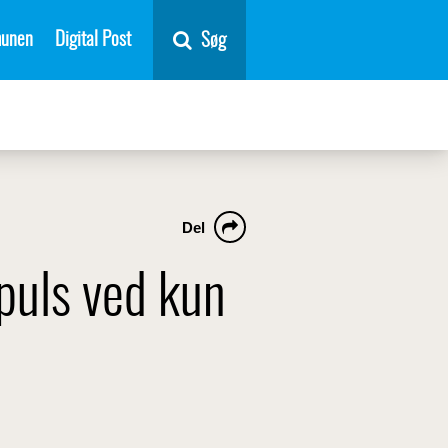
unen
Digital Post
Søg
Del
puls ved kun