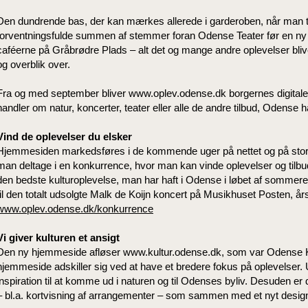
Den dundrende bas, der kan mærkes allerede i garderoben, når man tr
forventningsfulde summen af stemmer foran Odense Teater før en ny p
caféerne på Gråbrødre Plads – alt det og mange andre oplevelser bli
og overblik over.
Fra og med september bliver www.oplev.odense.dk borgernes digitale g
handler om natur, koncerter, teater eller alle de andre tilbud, Odense h
Vind de oplevelser du elsker
Hjemmesiden markedsføres i de kommende uger på nettet og på storpl
man deltage i en konkurrence, hvor man kan vinde oplevelser og tilbu
den bedste kulturoplevelse, man har haft i Odense i løbet af sommeren.
til den totalt udsolgte Malk de Koijn koncert på Musikhuset Posten, 
www.oplev.odense.dk/konkurrence
Vi giver kulturen et ansigt
Den ny hjemmeside afløser www.kultur.odense.dk, som var Odense K
hjemmeside adskiller sig ved at have et bredere fokus på oplevelser.
inspiration til at komme ud i naturen og til Odenses byliv. Desuden 
– bl.a. kortvisning af arrangementer – som sammen med et nyt desig