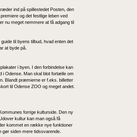
æder ind på spillestedet Posten, den
remiere og det festlige leben ved
ver nu meget nemmere at få adgang til
uide til byens tilbud, hvad enten det
ar at byde på.
akater i byen. I den forbindelse kan
d i Odense. Man skal blot fortælle om
 Blandt præmierne er f.eks. billetter
årskort til Odense ZOO og meget andet.
ommunes forrige kulturside. Den ny
 Udover kultur kan man også få
er der kommet en række nye funktioner
n gør siden mere tidssvarende.