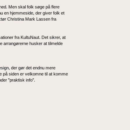
elhed. Men skal folk søge på flere
 nu en hjemmeside, der giver folk et
ktør Christina Mark Lassen fra
oner fra KultuNaut. Det sikrer, at
e arrangørerne husker at tilmelde
design, der gør det endnu mere
e på siden er velkomne til at komme
der ”praktisk info”.