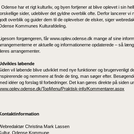
- Odense har et rigt kulturliv, og byen fortjener at blive oplevet i sin h
forskellige sider, udebliver det gyldne overblik ofte. Derfor lancerer vi
godt overblik og guider dem til de oplevelser de elsker, siger webreda
Odense Kommunes Kulturafdeling.
Ligesom forgængeren, får www.oplev.odense.dk mange af sine informati
arrangementerne er aktuelle og informationerne opdaterede – så læng
deres arrangementer.
Udvikles løbende
Siden vil løbende blive udviklet med nye funktioner og brugervenligt 
inspirerende og nemmere at finde de ting, man søger efter. Besøgend
med idéer og forslag til forbedringer. Det kan gøres direkte på siden un
www.oplev.odense.dk/TopMenu/Praktisk-info/Kommentarer.aspx
Kontaktinformation
Webredaktør Christina Mark Lassen
Kultur, Odense Kommune