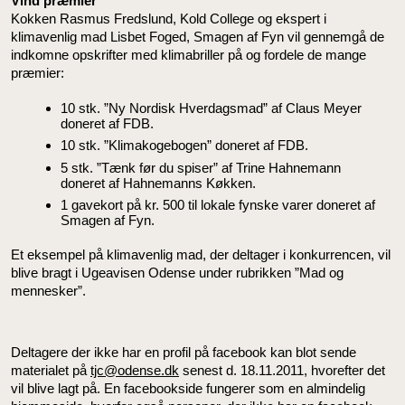
Vind præmier
Kokken Rasmus Fredslund, Kold College og ekspert i
klimavenlig mad Lisbet Foged, Smagen af Fyn vil gennemgå de
indkomne opskrifter med klimabriller på og fordele de mange
præmier:
10 stk. ”Ny Nordisk Hverdagsmad” af Claus Meyer
doneret af FDB.
10 stk. ”Klimakogebogen” doneret af FDB.
5 stk. ”Tænk før du spiser” af Trine Hahnemann
doneret af Hahnemanns Køkken.
1 gavekort på kr. 500 til lokale fynske varer doneret af
Smagen af Fyn.
Et eksempel på klimavenlig mad, der deltager i konkurrencen, vil
blive bragt i Ugeavisen Odense under rubrikken ”Mad og
mennesker”.
Deltagere der ikke har en profil på facebook kan blot sende
materialet på
tjc@odense.dk
senest d. 18.11.2011, hvorefter det
vil blive lagt på. En facebookside fungerer som en almindelig