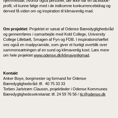
hjemmeside, hvorfor også personer, der ikke har en facebook-
profil, vil kunne følge med i de indkomne konkurrencebidrag og
derved få viden om og inspiration til klimavenlig mad.
Om projektet
: Projektet er søsat af Odense Bæredygtighedsråd
og gennemføres i samarbejde med Kold College, University
College Lillebælt, Smagen af Fyn og FDB. I inspirationshæftet
ses også en madpyramide, som giver et hurtigt overblik over
sammensætningen af en sund og klimavenlig kost. Læs mere
om hele projektet
www.odense.dk/klimavenligmad
.
Kontakt
Anker Boye, borgmester og formand for Odense
Bæredygtighedsråd: tlf. 40 75 33 33
Torben Jarlstrøm Clausen, projektleder i Odense Kommunes
Bæredygtighedssekretariat: tlf. 24 59 76 56 /
tjc@odense.dk