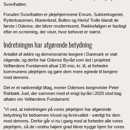
Svovlhatten.
Foruden Svovlhatten er plejehjemmene Enrum, Sukkerkogeriet,
Rytterkasernen, Marienlund, Bolbro og Herluf Trolle blandt de
første i Odense, der bliver moderniseret. Rækkefølgen er fastlagt
efter en screening, der viser, hvor behovet er størst.
Indretningen har afgørende betydning
Antallet af ældre og demensramte borgere i Danmark er støt
stigende, og derfor har Odense Byråd som led i projektet
Velfærdens Fundament afsat 130 mio. kr. til, at forbedre
kommunens plejehjem og gøre dem mere egnede til borgere
med demens.
Det er et nødvendigt tiltag, mener Odenses borgmester Peter
Rahbæk Juel, der sammen med et enigt byråd i 2020 stod bag
aftalen om Velfærdens Fundament:
"Vi ved, at indretningen på vores plejehjem har afgørende
betydning for beboernes trivsel og livskvalitet - særligt for dem
med demens. Derfor går vi nu i gang med at forbedre alle vores
plejehjem, så de i endnu højere grad bliver trygge hjem for vores