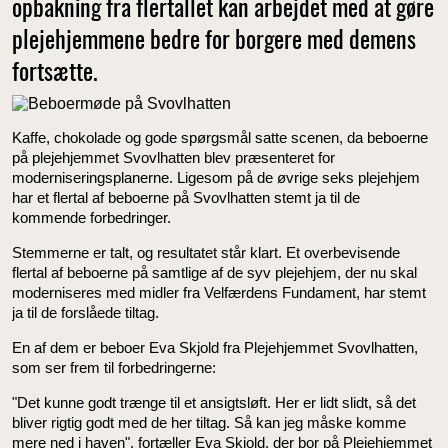
opbakning fra flertallet kan arbejdet med at gøre
plejehjemmene bedre for borgere med demens
fortsætte.
Kaffe, chokolade og gode spørgsmål satte scenen, da beboerne
på plejehjemmet Svovlhatten blev præsenteret for
moderniseringsplanerne. Ligesom på de øvrige seks plejehjem
har et flertal af beboerne på Svovlhatten stemt ja til de
kommende forbedringer.
Stemmerne er talt, og resultatet står klart. Et overbevisende
flertal af beboerne på samtlige af de syv plejehjem, der nu skal
moderniseres med midler fra Velfærdens Fundament, har stemt
ja til de forslåede tiltag.
En af dem er beboer Eva Skjold fra Plejehjemmet Svovlhatten,
som ser frem til forbedringerne:
"Det kunne godt trænge til et ansigtsløft. Her er lidt slidt, så det
bliver rigtig godt med de her tiltag. Så kan jeg måske komme
mere ned i haven", fortæller Eva Skjold, der bor på Plejehjemmet