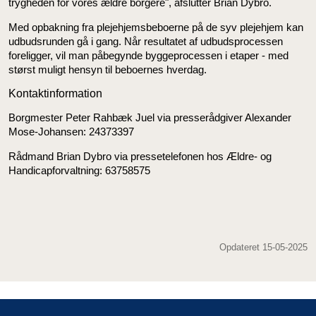
trygheden for vores ældre borgere", afslutter Brian Dybro.
Med opbakning fra plejehjemsbeboerne på de syv plejehjem kan
udbudsrunden gå i gang. Når resultatet af udbudsprocessen
foreligger, vil man påbegynde byggeprocessen i etaper - med
størst muligt hensyn til beboernes hverdag.
Kontaktinformation
Borgmester Peter Rahbæk Juel via presserådgiver Alexander
Mose-Johansen: 24373397
Rådmand Brian Dybro via pressetelefonen hos Ældre- og
Handicapforvaltning: 63758575
Opdateret 15-05-2025