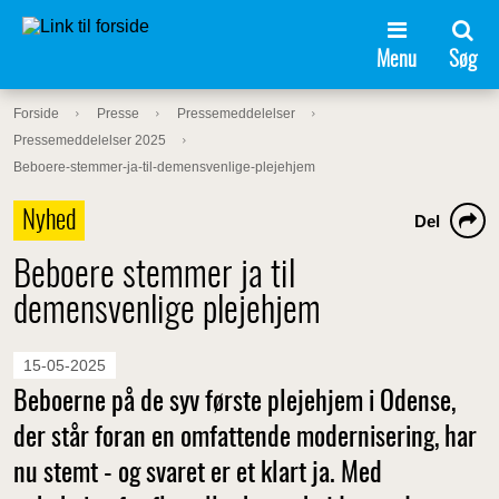
Menu
Søg
Forside
Presse
Pressemeddelelser
Pressemeddelelser 2025
Beboere-stemmer-ja-til-demensvenlige-plejehjem
Nyhed
Del
Beboere stemmer ja til
demensvenlige plejehjem
15-05-2025
Beboerne på de syv første plejehjem i Odense,
der står foran en omfattende modernisering, har
nu stemt - og svaret er et klart ja. Med