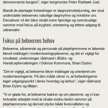
demensramte borgere", siger borgmester Peter Rahbæk Juel.
Blandt de planlagte forbedringer er døgnrytmebelysning, der skal
understøtte beboernes naturlige døgnrytme og mindske uro.
Derudover vil der blive skabt mere hjemlige og overskuelige
rammer med fokus på tryghed, orientering og lettere adgang til
udearealer.
Fokus på beboernes behov
Beboerne, pårørende og personale på plejehjemmene er løbende
blevet inddraget i moderniseringsplanerne, og det er vigtigt for
resultatet, understreger rådmand i Ældre- og
Handicapforvaltningen i Odense Kommune, Brian Dybro:
"Det er vigtigt, at beboerne bliver inddraget og orienteret om
moderniseringerne. På den måde sikrer vi, at forbedringerne
tager udgangspunkt i deres hverdag og behov", siger rådmand
Brian Dybro og tilføjer:
"Vi er glade for, at beboerne bakker op om planerne, og vi kan
fortsætte arbejdet med at skabe endnu bedre rammer på
plejehjemmene og derved styrke både livskvaliteten og