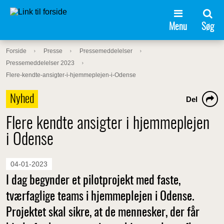
Menu
Søg
Forside
Presse
Pressemeddelelser
Pressemeddelelser 2023
Flere-kendte-ansigter-i-hjemmeplejen-i-Odense
Nyhed
Del
Flere kendte ansigter i hjemmeplejen
i Odense
04-01-2023
I dag begynder et pilotprojekt med faste,
tværfaglige teams i hjemmeplejen i Odense.
Projektet skal sikre, at de mennesker, der får