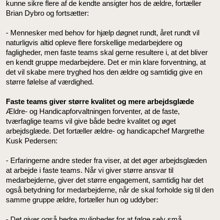
kunne sikre flere af de kendte ansigter hos de ældre, fortæller
Brian Dybro og fortsætter:
- Mennesker med behov for hjælp døgnet rundt, året rundt vil
naturligvis altid opleve flere forskellige medarbejdere og
fagligheder, men faste teams skal gerne resultere i, at det bliver
en kendt gruppe medarbejdere. Det er min klare forventning, at
det vil skabe mere tryghed hos den ældre og samtidig give en
større følelse af værdighed.
Faste teams giver større kvalitet og mere arbejdsglæde
Ældre- og Handicapforvaltningen forventer, at de faste,
tværfaglige teams vil give både bedre kvalitet og øget
arbejdsglæde. Det fortæller ældre- og handicapchef Margrethe
Kusk Pedersen:
- Erfaringerne andre steder fra viser, at det øger arbejdsglæden
at arbejde i faste teams. Når vi giver større ansvar til
medarbejderne, giver det større engagement, samtidig har det
også betydning for medarbejderne, når de skal forholde sig til den
samme gruppe ældre, fortæller hun og uddyber:
- Det giver også bedre muligheder for at følge selv små