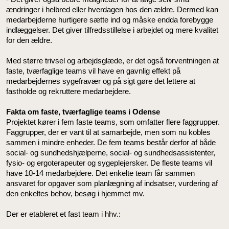
ændringer i helbred eller hverdagen hos den ældre. Dermed kan
medarbejderne hurtigere sætte ind og måske endda forebygge
indlæggelser. Det giver tilfredsstillelse i arbejdet og mere kvalitet
for den ældre.
Med større trivsel og arbejdsglæde, er det også forventningen at
faste, tværfaglige teams vil have en gavnlig effekt på
medarbejdernes sygefravær og på sigt gøre det lettere at
fastholde og rekruttere medarbejdere.
Fakta om faste, tværfaglige teams i Odense
Projektet kører i fem faste teams, som omfatter flere faggrupper.
Faggrupper, der er vant til at samarbejde, men som nu kobles
sammen i mindre enheder. De fem teams består derfor af både
social- og sundhedshjælperne, social- og sundhedsassistenter,
fysio- og ergoterapeuter og sygeplejersker. De fleste teams vil
have 10-14 medarbejdere. Det enkelte team får sammen
ansvaret for opgaver som planlægning af indsatser, vurdering af
den enkeltes behov, besøg i hjemmet mv.
Der er etableret et fast team i hhv.: