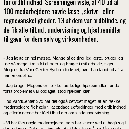
for ordblindhed. Screeningen viste, at 40 ud af
100 medarbejdere havde læse-, skrive- eller
regnevanskeligheder. 13 af dem var ordblinde, og
de fik alle tilbudt undervisning og hjælpemidler
til gavn for dem selv og virksomheden.
- Jeg lærte en hel masse. Mange af de ting, jeg lærte, bruger jeg
lige så meget i min fritid, som jeg bruger i mit arbejde, siger
Mogens fra VandCenter Syd om forløbet, hvor han fandt ud af, at
han er ordblind.
I dag bruger Mogens en række forskellige hjælpemidler, for da
først problemet var opdaget, stod hjælpen klar.
Hos VandCenter Syd har det også betydet meget, at en række
medarbejdere fik hjælp til at opdage udfordringer med ordblindhed
og efterfølgende har fået tilbud om ordblindeundervisning.
- Vi har fået nogle medarbejdere, som har lettere ved at begå sig i
dagligdagen. Det er mit indtryk, at vi faktisk også har fået nogle