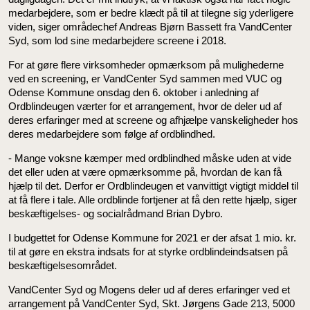
medarbejdere, som er bedre klædt på til at tilegne sig yderligere
viden, siger områdechef Andreas Bjørn Bassett fra VandCenter
Syd, som lod sine medarbejdere screene i 2018.
For at gøre flere virksomheder opmærksom på mulighederne
ved en screening, er VandCenter Syd sammen med VUC og
Odense Kommune onsdag den 6. oktober i anledning af
Ordblindeugen værter for et arrangement, hvor de deler ud af
deres erfaringer med at screene og afhjælpe vanskeligheder hos
deres medarbejdere som følge af ordblindhed.
- Mange voksne kæmper med ordblindhed måske uden at vide
det eller uden at være opmærksomme på, hvordan de kan få
hjælp til det. Derfor er Ordblindeugen et vanvittigt vigtigt middel til
at få flere i tale. Alle ordblinde fortjener at få den rette hjælp, siger
beskæftigelses- og socialrådmand Brian Dybro.
I budgettet for Odense Kommune for 2021 er der afsat 1 mio. kr.
til at gøre en ekstra indsats for at styrke ordblindeindsatsen på
beskæftigelsesområdet.
VandCenter Syd og Mogens deler ud af deres erfaringer ved et
arrangement på VandCenter Syd, Skt. Jørgens Gade 213, 5000