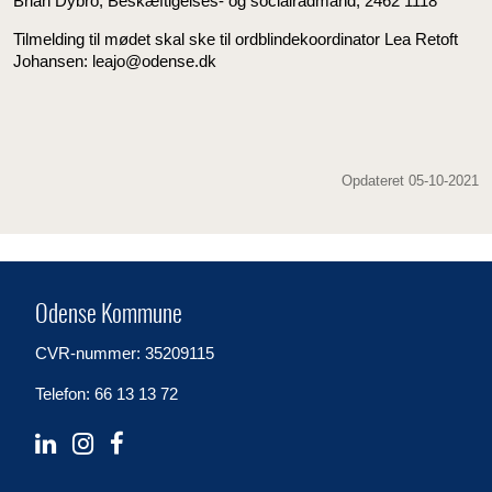
Brian Dybro, Beskæftigelses- og socialrådmand, 2462 1118
Tilmelding til mødet skal ske til ordblindekoordinator Lea Retoft
Johansen: leajo@odense.dk
Opdateret 05-10-2021
Odense Kommune
CVR-nummer: 35209115
Telefon: 66 13 13 72