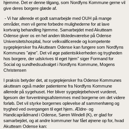
hjemme. Det er denne tilgang, som Nordfyns Kommune gerne vil
give deres borgere glæde af.
- Vi har allerede et godt samarbejde med OUH på mange
områder, men vil gerne forbedre mulighederne for at lave
kortvarig behandling hjemme. Samarbejdet med Akutteam
Odense giver os en hel anden tilstedeværelse på Odense
Universitetshospital, hvor velkvalificerede og kompetente
sygeplejersker fra Akutteam Odense kan fungere som Nordfyns
Kommunes "øjne". Det vil øge patientsikkerheden og trygheden
hos borgere, der udskrives til eget hjem" siger Formand for
Social og sundhedsudvalget i Nordfyns Kommune, Mogens
Christensen
I praksis betyder det, at sygeplejersker fra Odense Kommunes
akutteam også møder patienterne fra Nordfyns Kommune
allerede på sygehuset. Her bliver sygeplejebehovet vurderet,
ligesom der forventningsafstemmes med borgerne om det videre
forløb. Det vil styrke borgernes oplevelse af sammenhæng og
tryghed ved overgangen til eget hjem. Ældre- og
Handicaprådmand i Odense, Søren Windell (K), er glad for
samarbejdet, og at andre kommuner har fået øjnene op for, hvad
Akutteam Odense kan: