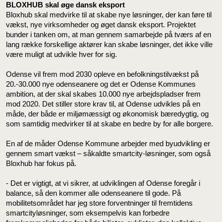
BLOXHUB skal øge dansk eksport
Bloxhub skal medvirke til at skabe nye løsninger, der kan føre til
vækst, nye virksomheder og øget dansk eksport. Projektet
bunder i tanken om, at man gennem samarbejde på tværs af en
lang række forskellige aktører kan skabe løsninger, det ikke ville
være muligt at udvikle hver for sig.
Odense vil frem mod 2030 opleve en befolkningstilvækst på
20.-30.000 nye odenseanere og det er Odense Kommunes
ambition, at der skal skabes 10.000 nye arbejdspladser frem
mod 2020. Det stiller store krav til, at Odense udvikles på en
måde, der både er miljømæssigt og økonomisk bæredygtig, og
som samtidig medvirker til at skabe en bedre by for alle borgere.
En af de måder Odense Kommune arbejder med byudvikling er
gennem smart vækst – såkaldte smartcity-løsninger, som også
Bloxhub har fokus på.
- Det er vigtigt, at vi sikrer, at udviklingen af Odense foregår i
balance, så den kommer alle odenseanere til gode. På
mobilitetsområdet har jeg store forventninger til fremtidens
smartcityløsninger, som eksempelvis kan forbedre