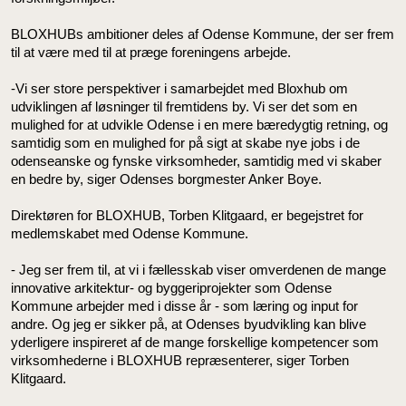
BLOXHUBs ambitioner deles af Odense Kommune, der ser frem
til at være med til at præge foreningens arbejde.
-Vi ser store perspektiver i samarbejdet med Bloxhub om
udviklingen af løsninger til fremtidens by. Vi ser det som en
mulighed for at udvikle Odense i en mere bæredygtig retning, og
samtidig som en mulighed for på sigt at skabe nye jobs i de
odenseanske og fynske virksomheder, samtidig med vi skaber
en bedre by, siger Odenses borgmester Anker Boye.
Direktøren for BLOXHUB, Torben Klitgaard, er begejstret for
medlemskabet med Odense Kommune.
- Jeg ser frem til, at vi i fællesskab viser omverdenen de mange
innovative arkitektur- og byggeriprojekter som Odense
Kommune arbejder med i disse år - som læring og input for
andre. Og jeg er sikker på, at Odenses byudvikling kan blive
yderligere inspireret af de mange forskellige kompetencer som
virksomhederne i BLOXHUB repræsenterer, siger Torben
Klitgaard.