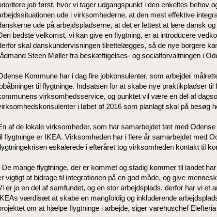
prioritere job først, hvor vi tager udgangspunkt i den enkeltes behov o
arbejdssituationen ude i virksomhederne, at den mest effektive integr
danskerne ude på arbejdspladserne, at det er lettest at lære dansk o
Den bedste velkomst, vi kan give en flygtning, er at introducere ved
derfor skal danskundervisningen tilrettelægges, så de nye borgere ka
rådmand Steen Møller fra beskæftigelses- og socialforvaltningen i
Odense Kommune har i dag fire jobkonsulenter, som arbejder målrett
jobåbninger til flygtninge. Indsatsen for at skabe nye praktikpladser til 
kommunens virksomhedsservice, og punktet vil være en del af dag
virksomhedskonsulenter i løbet af 2016 som planlagt skal på besøg h
En af de lokale virksomheder, som har samarbejdet tæt med Odense
til flygtninge er IKEA. Virksomheden har i flere år samarbejdet me
flygtningekrisen eskalerede i efteråret tog virksomheden kontakt til 
- De mange flygtninge, der er kommet og stadig kommer til landet har p
er vigtigt at bidrage til integrationen på en god måde, og give mennesk
Vi er jo en del af samfundet, og en stor arbejdsplads, derfor har vi et a
IKEAs værdisæt at skabe en mangfoldig og inkluderende arbejdsplads, s
projektet om at hjælpe flygtninge i arbejde, siger varehuschef Elefter