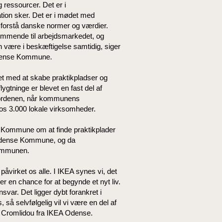
g ressourcer. Det er i
ation sker. Det er i mødet med
g forstå danske normer og værdier.
kommende til arbejdsmarkedet, og
n være i beskæftigelse samtidig, siger
 Odense Kommune.
et med at skabe praktikpladser og
flygtninge er blevet en fast del af
sordenen, når kommunens
os 3.000 lokale virksomheder.
 Kommune om at finde praktikplader
d Odense Kommune, og da
kommunen.
åvirket os alle. I IKEA synes vi, det
er en chance for at begynde et nyt liv.
nsvar. Det ligger dybt forankret i
å selvfølgelig vil vi være en del af
ia Cromlidou fra IKEA Odense.