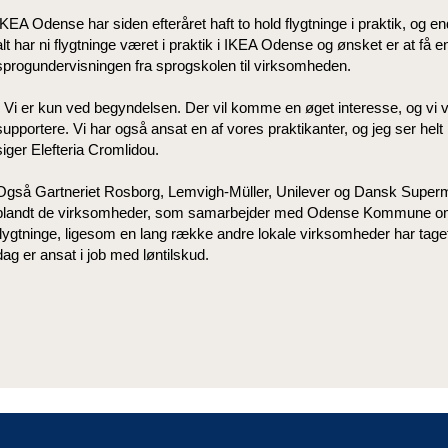
IKEA Odense har siden efteråret haft to hold flygtninge i praktik, og en
alt har ni flygtninge været i praktik i IKEA Odense og ønsket er at få en
sprogundervisningen fra sprogskolen til virksomheden.
- Vi er kun ved begyndelsen. Der vil komme en øget interesse, og vi vil
supportere. Vi har også ansat en af vores praktikanter, og jeg ser helt
siger Elefteria Cromlidou.
Også Gartneriet Rosborg, Lemvigh-Müller, Unilever og Dansk Superm
blandt de virksomheder, som samarbejder med Odense Kommune om at
flygtninge, ligesom en lang række andre lokale virksomheder har taget f
dag er ansat i job med løntilskud.