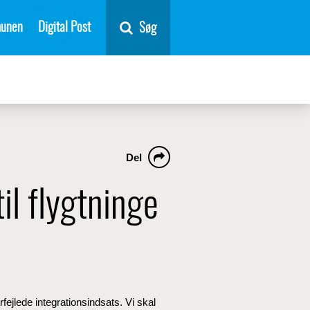
unen
Digital Post
Søg
Del
il flygtninge
rfejlede integrationsindsats. Vi skal