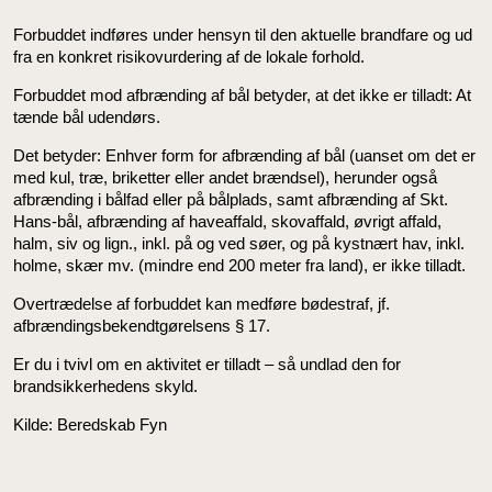
Forbuddet indføres under hensyn til den aktuelle brandfare og ud
fra en konkret risikovurdering af de lokale forhold.
Forbuddet mod afbrænding af bål betyder, at det ikke er tilladt: At
tænde bål udendørs.
Det betyder: Enhver form for afbrænding af bål (uanset om det er
med kul, træ, briketter eller andet brændsel), herunder også
afbrænding i bålfad eller på bålplads, samt afbrænding af Skt.
Hans-bål, afbrænding af haveaffald, skovaffald, øvrigt affald,
halm, siv og lign., inkl. på og ved søer, og på kystnært hav, inkl.
holme, skær mv. (mindre end 200 meter fra land), er ikke tilladt.
Overtrædelse af forbuddet kan medføre bødestraf, jf.
afbrændingsbekendtgørelsens § 17.
Er du i tvivl om en aktivitet er tilladt – så undlad den for
brandsikkerhedens skyld.
Kilde: Beredskab Fyn