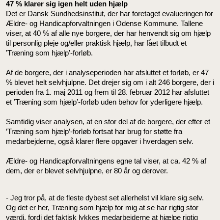
47 % klarer sig igen helt uden hjælp
Det er Dansk Sundhedsinstitut, der har foretaget evalueringen for
Ældre- og Handicapforvaltningen i Odense Kommune. Tallene
viser, at 40 % af alle nye borgere, der har henvendt sig om hjælp
til personlig pleje og/eller praktisk hjælp, har fået tilbudt et
’Træning som hjælp’-forløb.
Af de borgere, der i analyseperioden har afsluttet et forløb, er 47
% blevet helt selvhjulpne. Det drejer sig om i alt 246 borgere, der i
perioden fra 1. maj 2011 og frem til 28. februar 2012 har afsluttet
et ’Træning som hjælp’-forløb uden behov for yderligere hjælp.
Samtidig viser analysen, at en stor del af de borgere, der efter et
’Træning som hjælp’-forløb fortsat har brug for støtte fra
medarbejderne, også klarer flere opgaver i hverdagen selv.
Ældre- og Handicapforvaltningens egne tal viser, at ca. 42 % af
dem, der er blevet selvhjulpne, er 80 år og derover.
- Jeg tror på, at de fleste dybest set allerhelst vil klare sig selv.
Og det er her, Træning som hjælp for mig at se har rigtig stor
værdi, fordi det faktisk lykkes medarbejderne at hjælpe rigtig