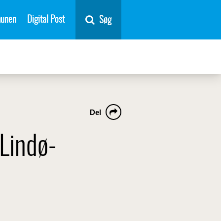
unen
Digital Post
Søg
Del
Lindø-