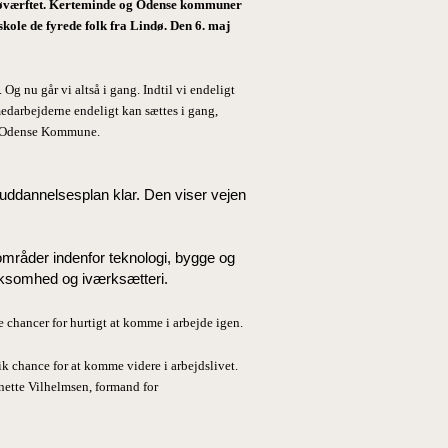
Lindøværftet. Kerteminde og Odense kommuner
ole de fyrede folk fra Lindø. Den 6. maj
 Og nu går vi altså i gang. Indtil vi endeligt
medarbejderne endeligt kan sættes i gang,
 i Odense Kommune.
 uddannelsesplan klar. Den viser vejen
råder indenfor teknologi, bygge og
rksomhed og iværksætteri.
e chancer for hurtigt at komme i arbejde igen.
k chance for at komme videre i arbejdslivet.
nnette Vilhelmsen, formand for