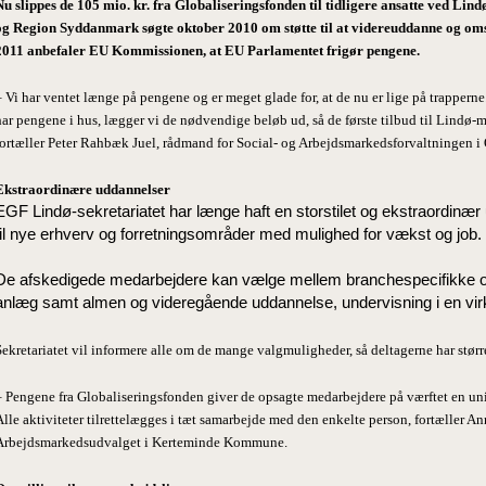
Nu slippes de 105 mio. kr. fra Globaliseringsfonden til tidligere ansatte ved 
og Region Syddanmark søgte oktober 2010 om støtte til at videreuddanne og omsk
2011 anbefaler EU Kommissionen, at EU Parlamentet frigør pengene.
– Vi har ventet længe på pengene og er meget glade for, at de nu er lige på trapperne.
har pengene i hus, lægger vi de nødvendige beløb ud, så de første tilbud til Lindø-
fortæller Peter Rahbæk Juel, rådmand for Social- og Arbejdsmarkedsforvaltningen
Ekstraordinære uddannelser
EGF Lindø-sekretariatet har længe haft en storstilet og ekstraordinær
til nye erhverv og forretningsområder med mulighed for vækst og job.
De afskedigede medarbejdere kan vælge mellem branchespecifikke om
anlæg samt almen og videregående uddannelse, undervisning i en vi
Sekretariatet vil informere alle om de mange valgmuligheder, så deltagerne har størr
– Pengene fra Globaliseringsfonden giver de opsagte medarbejdere på værftet en uni
Alle aktiviteter tilrettelægges i tæt samarbejde med den enkelte person, fortæller A
Arbejdsmarkedsudvalget i Kerteminde Kommune.