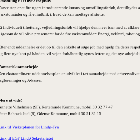
Omstilling til et nyt arbejdsliv
Første step er et fire ugers introducerende kursus og omstillingsforløb, der tilbydes a
vækstområder og få et indblik i, hvad de kan modtage af støtte.
Et individuelt tilrettelagt vejledningsforløb vil hjælpe dem hver især med at afkla
Ligesom de vil blive præsenteret for de fire vækstområder: Energi, velfærd, robot 
Efter endt uddannelse er det op til den enkelte at søge job med hjælp fra deres resp
og flere nye kort på hånden, vil vejen forhåbentlig synes lettere og det nye arbejds
Fantastisk samarbejde
Den ekstraordinære uddannelsesplan er udviklet i tæt samarbejde med erhvervslivet
fagforeninger og A-kasser.
:
Mere at vide
Annette Vilhelmsen (SF), Kerteminde Kommune, mobil 30 32 77 47
Peter Rahbæk Juel (S), Odense Kommune, mobil 30 51 31 15
Link til Vækstplanen for Lindø-Fyn
Link til EGF Lindø Sekretariatet