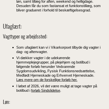
løn, samt tillæg for aften, weekend og helligdage.
Desuden får du som fastansat et funktionstillæg, som
bliver gradueret i forhold til beskæftigelsesgrad.
Ufaglært:
Vagttyper og arbejdssted:
Som ufaglært kan vi i Vikarkorpset tilbyde dig vagter i
dag- og aftenvagter.
Vi dækker vagter i de udekørende
hjemmeplejegrupper, på plejehjem og botilbud i
følgende forløb herunder Vedvarende
Sygdomsudvikling, Fysisk Funktionsnedsættelse,
Medfødt Hjerneskade og Erhvervet Hjerneskade.
Læs mere om de forskellige forløb her.
I løbet af 2026, vil det være muligt at tage vagter på
botilbud i
forløb Sindslidelse
.
Løn: