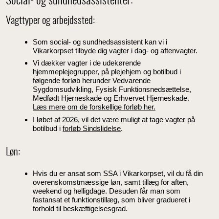
Social- og sundhedsassistenter:
Vagttyper og arbejdssted:
Som social- og sundhedsassistent kan vi i
Vikarkorpset tilbyde dig vagter i dag- og aftenvagter.
Vi dækker vagter i de udekørende
hjemmeplejegrupper, på plejehjem og botilbud i
følgende forløb herunder Vedvarende
Sygdomsudvikling, Fysisk Funktionsnedsættelse,
Medfødt Hjerneskade og Erhvervet Hjerneskade.
Læs mere om de forskellige forløb her.
I løbet af 2026, vil det være muligt at tage vagter på
botilbud i
forløb Sindslidelse
.
Løn:
Hvis du er ansat som SSA i Vikarkorpset, vil du få din
overenskomstmæssige løn, samt tillæg for aften,
weekend og helligdage. Desuden får man som
fastansat et funktionstillæg, som bliver gradueret i
forhold til beskæftigelsesgrad.