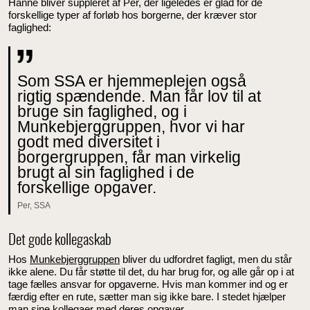
Hanne bliver suppleret af Per, der ligeledes er glad for de
forskellige typer af forløb hos borgerne, der kræver stor
faglighed:
Som SSA er hjemmeplejen også
rigtig spændende. Man får lov til at
bruge sin faglighed, og i
Munkebjerggruppen, hvor vi har
godt med diversitet i
borgergruppen, får man virkelig
brugt al sin faglighed i de
forskellige opgaver.
Per, SSA
Det gode kollegaskab
Hos
Munkebjerggruppen
bliver du udfordret fagligt, men du står
ikke alene. Du får støtte til det, du har brug for, og alle går op i at
tage fælles ansvar for opgaverne. Hvis man kommer ind og er
færdig efter en rute, sætter man sig ikke bare. I stedet hjælper
man sine kollegaer med deres opgaver.