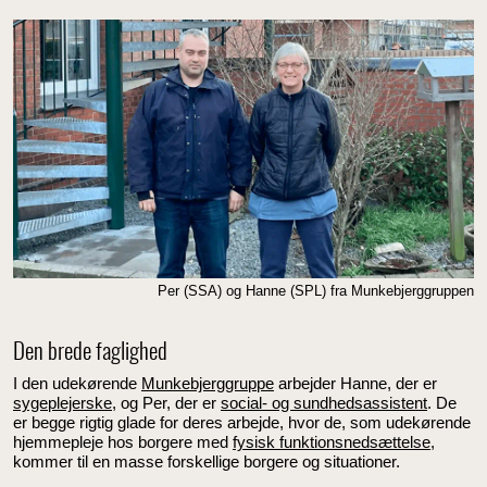
Per (SSA) og Hanne (SPL) fra Munkebjerggruppen
Den brede faglighed
I den udekørende
Munkebjerggruppe
arbejder Hanne, der er
sygeplejerske
, og Per, der er
social- og sundhedsassistent
. De
er begge rigtig glade for deres arbejde, hvor de, som udekørende
hjemmepleje hos borgere med
fysisk funktionsnedsættelse
,
kommer til en masse forskellige borgere og situationer.