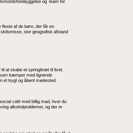
selvmordsforebyggelse og Team for
 fleste af de børn, der får en
skilsmisse, stor geografisk afstand
l at skabe et springbræt til livet.
r, som kæmper med lignende
en et trygt og åbent mødested.
 social café med billig mad, hvor du
ring alkoholproblemer, og der er