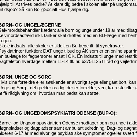
hjælp til: At trives bedre? At klare dig bedre i skolen eller på ungdom
fritidsjob? Så kan BoligSocialt Hus hjælpe dig.
BØRN- OG UNGELÆGERNE
Selvmordsbehandler kæden: alle børn og unge under 18 år med tilbag
selvmordsadfærd inkl. tanker skal drøftes med en BU-læge med henbli
lægen.
Skole indsats: alle skoler er tildelt en Bu-læge ift. til sygefravær.
Psykiatrinær funktion: DAT unge tilbud og ÅK som er en online sparr
en bu-læge for fagpersoner ansat i OK. En indsats til unge med restrik
Vagttelefon hverdage mellem 11-14 tlf. nr. 63751125 til råd og vejlednin
BØRN, UNGE OG SORG
Hvis dine forældre eller søskende er alvorligt syge eller gået bort, ka
Unge og Sorg - det gælder os dig, der er forælder, ven, kæreste eller 
at få rådgivning om, hvordan man bedst kan støtte.
BØRN- OG UNGEDOMSPSYKIATRI ODENSE (BUP-O):
Børne- og Ungdomspsykiatrien Odense modtager børn og unge i aldere
døgnpladser og dagpladser samt ambulant udredning. Dag- og døgnafs
alderen 6-17 år med alvorlige psykiatriske symptomer og/eller svært