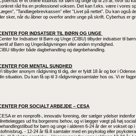
Cyberhus er et online klubhus for børn og unge op til 25 år, hvor du k
konkret råd fra en professionel voksen. Det kan f.eks. være i vores 
Lægen", "Tandlægebrevkassen" eller "Livet på nettet". Du kan også de
der sker, når du åbner op overfor andre unge på skrift. Cyberhus er gr
CENTER FOR INDSATSER TIL BØRN OG UNGE
Center for Indsatser til Børn og Unge (CIBU) tilbyder indsatser til bør
hertil af Børn og Ungerådgivningen
eller anden myndighed.
CIBU tilbyder både dagbehandling og døgnbehandling.
CENTER FOR MENTAL SUNDHED
Vi tilbyder anonym rådgivning til dig, der er fyldt 18 år og bor i Odense
din situation. Du kan få op til 3 rådgivningssamtaler hos os. Vi er fagp
CENTER FOR SOCIALT ARBEJDE – CESA
CESA er en nonprofit-, innovativ forening, der sælger ydelser indenfo
tilrettelægges ud fra borgerens behov, og vi lægger vægt på høj socialfa
behandlingstilbud for børn og unge i alderen 6-24 år der er vokset op i
stofmisbrug. - 12-24 år få 8 samtaler med en psykolog eller psykotera