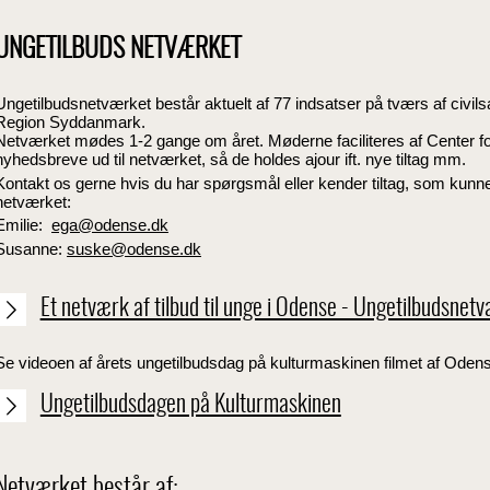
UNGETILBUDS NETVÆRKET
Ungetilbudsnetværket består aktuelt af 77 indsatser på tværs af ci
Region Syddanmark.
Netværket mødes 1-2 gange om året. Møderne faciliteres af Center f
nyhedsbreve ud til netværket, så de holdes ajour ift. nye tiltag mm.
Kontakt os gerne hvis du har spørgsmål eller kender tiltag, som kunne
netværket:
Emilie:
ega@odense.dk
Susanne:
suske@odense.dk
Et netværk af tilbud til unge i Odense - Ungetilbudsnet
Se videoen af årets ungetilbudsdag på kulturmaskinen filmet af Oden
Ungetilbudsdagen på Kulturmaskinen
Netværket består af: