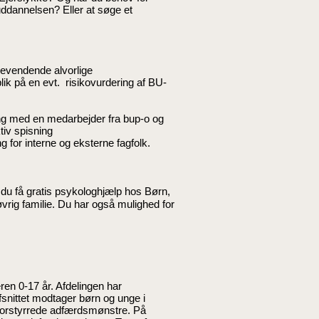
suddannelsen? Eller at søge et
evendende alvorlige
k på en evt. risikovurdering af BU-
ing med en medarbejder fra bup-o og
tiv spisning
g for interne og eksterne fagfolk.
n du få gratis psykologhjælp hos Børn,
øvrig familie. Du har også mulighed for
n 0-17 år. Afdelingen har
nittet modtager børn og unge i
 forstyrrede adfærdsmønstre. På