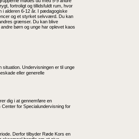
. I grupperne mødes du med 5-9 andre
, fortroligt og tillidsfuldt rum, hvor
rn i alderen 6-12 år. I pædagogiske
etencer og et styrket selvværd. Du kan
andres grænser. Du kan blive
dan andre børn og unge har oplevet kaos
 situation. Undervisningen er til unge
eskade eller generelle
rer dig i at gennemføre en
m Center for Specialundervisning for
riode. Derfor tilbyder Røde Kors en