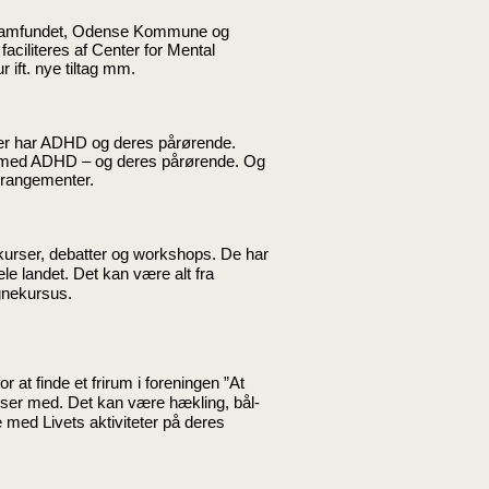
vilsamfundet, Odense Kommune og
iliteres af Center for Mental
 ift. nye tiltag mm.
 der har ADHD og deres pårørende.
ne med ADHD – og deres pårørende. Og
arrangementer.
urser, debatter og workshops. De har
hele landet. Det kan være alt fra
tegnekursus.
r at finde et frirum i foreningen ”At
ser med. Det kan være hækling, bål-
med Livets aktiviteter på deres