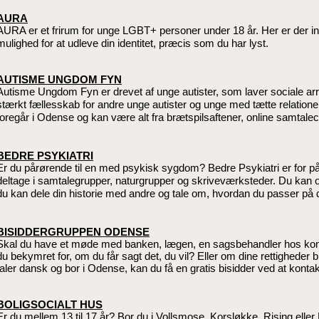
AURA
AURA er et frirum for unge LGBT+ personer under 18 år. Her er der ing
mulighed for at udleve din identitet, præcis som du har lyst.
AUTISME UNGDOM FYN
Autisme Ungdom Fyn er drevet af unge autister, som laver sociale ar
stærkt fællesskab for andre unge autister og unge med tætte relationer
foregår i Odense og kan være alt fra brætspilsaftener, online samtaleca
BEDRE PSYKIATRI
Er du pårørende til en med psykisk sygdom? Bedre Psykiatri er for p
deltage i samtalegrupper, naturgrupper og skriveværksteder. Du kan
du kan dele din historie med andre og tale om, hvordan du passer på
BISIDDERGRUPPEN ODENSE
Skal du have et møde med banken, lægen, en sagsbehandler hos kommu
du bekymret for, om du får sagt det, du vil? Eller om dine rettigheder bl
taler dansk og bor i Odense, kan du få en gratis bisidder ved at kon
BOLIGSOCIALT HUS
Er du mellem 13 til 17 år? Bor du i Vollsmose, Korsløkke, Rising elle