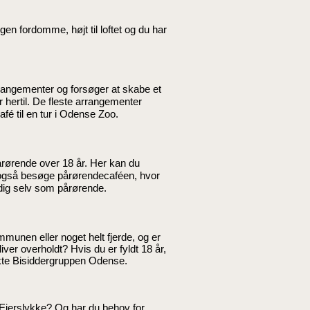
en fordomme, højt til loftet og du har
rangementer og forsøger at skabe et
 hertil. De fleste arrangementer
fé til en tur i Odense Zoo.
årørende over 18 år. Her kan du
 også besøge pårørendecaféen, hvor
 dig selv som pårørende.
nen eller noget helt fjerde, og er
iver overholdt? Hvis du er fyldt 18 år,
takte Bisiddergruppen Odense.
r Ejerslykke? Og har du behov for