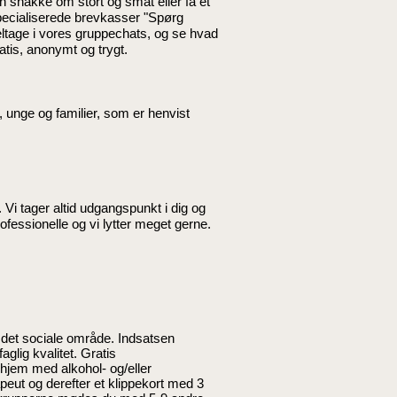
an snakke om stort og småt eller få et
specialiserede brevkasser "Spørg
ltage i vores gruppechats, og se hvad
atis, anonymt og trygt.
n, unge og familier, som er henvist
. Vi tager altid udgangspunkt i dig og
rofessionelle og vi lytter meget gerne.
r det sociale område. Indsatsen
glig kvalitet. Gratis
 hjem med alkohol- og/eller
peut og derefter et klippekort med 3