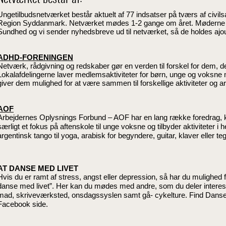
Ungetilbudsnetværket består aktuelt af 77 indsatser på tværs af ci
Region Syddanmark. Netværket mødes 1-2 gange om året. Møderne fac
Sundhed og vi sender nyhedsbreve ud til netværket, så de holdes ajour
ADHD-FORENINGEN
Netværk, rådgivning og redskaber gør en verden til forskel for dem,
Lokalafdelingerne laver medlemsaktiviteter for børn, unge og voks
giver dem mulighed for at være sammen til forskellige aktiviteter og 
AOF
Arbejdernes Oplysnings Forbund – AOF har en lang række foredrag, k
særligt et fokus på aftenskole til unge voksne og tilbyder aktiviteter i 
argentinsk tango til yoga, arabisk for begyndere, guitar, klaver eller 
AT DANSE MED LIVET
Hvis du er ramt af stress, angst eller depression, så har du mulighed fo
danse med livet”. Her kan du mødes med andre, som du deler interes
mad, skriveværksted, onsdagssyslen samt gå- cykelture. Find Danse 
Facebook side.