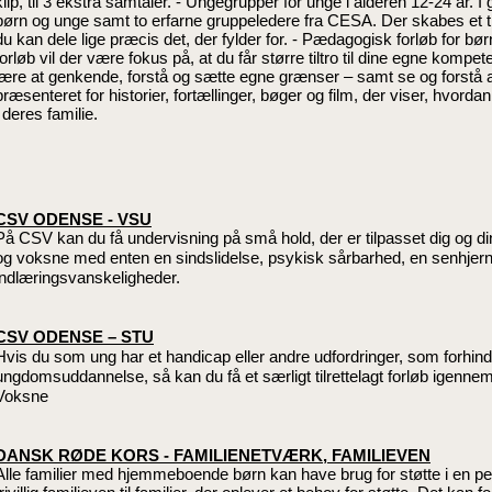
klip, til 3 ekstra samtaler. - Ungegrupper for unge i alderen 12-24 år
børn og unge samt to erfarne gruppeledere fra CESA. Der skabes et trygt
du kan dele lige præcis det, der fylder for. - Pædagogisk forløb for bø
forløb vil der være fokus på, at du får større tiltro til dine egne komp
lære at genkende, forstå og sætte egne grænser – samt se og forstå 
præsenteret for historier, fortællinger, bøger og film, der viser, hvor
i deres familie.
CSV ODENSE - VSU
På CSV kan du få undervisning på små hold, der er tilpasset dig og din
og voksne med enten en sindslidelse, psykisk sårbarhed, en senhjern
indlæringsvanskeligheder.
CSV ODENSE – STU
Hvis du som ung har et handicap eller andre udfordringer, som forhind
ungdomsuddannelse, så kan du få et særligt tilrettelagt forløb igenne
Voksne
DANSK RØDE KORS - FAMILIENETVÆRK, FAMILIEVEN
Alle familier med hjemmeboende børn kan have brug for støtte i en pe