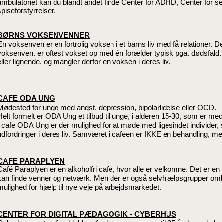
ambulatoriet kan du blandt andet finde Center for ADHD, Center for 
spiseforstyrrelser.
BØRNS VOKSENVENNER
En voksenven er en fortrolig voksen i et barns liv med få relationer. De
voksenven, er oftest vokset op med én forælder typisk pga. dødsfald, 
eller lignende, og mangler derfor en voksen i deres liv.
CAFE ODA UNG
Mødested for unge med angst, depression, bipolarlidelse eller OCD.
Helt formelt er ODA Ung et tilbud til unge, i alderen 15-30, som er med ti
I cafe ODA Ung er der mulighed for at møde med ligesindet individe
udfordringer i deres liv. Samværet i cafeen er IKKE en behandling, m
CAFE PARAPLYEN
Café Paraplyen er en alkoholfri café, hvor alle er velkomne. Det er en
kan finde venner og netværk. Men der er også selvhjælpsgrupper omk
mulighed for hjælp til nye veje på arbejdsmarkedet.
CENTER FOR DIGITAL PÆDAGOGIK - CYBERHUS