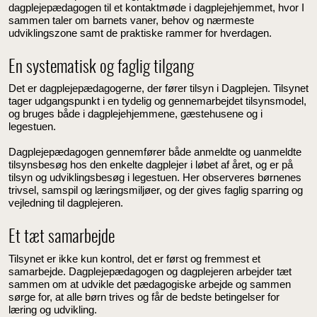
dagplejepædagogen til et kontaktmøde i dagplejehjemmet, hvor I
sammen taler om barnets vaner, behov og nærmeste
udviklingszone samt de praktiske rammer for hverdagen.
En systematisk og faglig tilgang
Det er dagplejepædagogerne, der fører tilsyn i Dagplejen. Tilsynet
tager udgangspunkt i en tydelig og gennemarbejdet tilsynsmodel,
og bruges både i dagplejehjemmene, gæstehusene og i
legestuen.
Dagplejepædagogen gennemfører både anmeldte og uanmeldte
tilsynsbesøg hos den enkelte dagplejer i løbet af året, og er på
tilsyn og udviklingsbesøg i legestuen. Her observeres børnenes
trivsel, samspil og læringsmiljøer, og der gives faglig sparring og
vejledning til dagplejeren.
Et tæt samarbejde
Tilsynet er ikke kun kontrol, det er først og fremmest et
samarbejde. Dagplejepædagogen og dagplejeren arbejder tæt
sammen om at udvikle det pædagogiske arbejde og sammen
sørge for, at alle børn trives og får de bedste betingelser for
læring og udvikling.