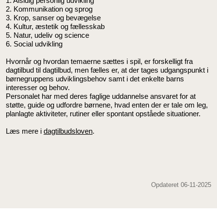
1.
Alsidig personlig udvikling
2.
Kommunikation og sprog
3.
Krop, sanser og bevægelse
4.
Kultur, æstetik og fællesskab
5.
Natur, udeliv og science
6.
Social udvikling
Hvornår og hvordan temaerne sættes i spil, er forskelligt fra
dagtilbud til dagtilbud, men fælles er, at der tages udgangspunkt i
børnegruppens udviklingsbehov samt i det enkelte barns
interesser og behov.
Personalet har med deres faglige uddannelse ansvaret for at
støtte, guide og udfordre børnene, hvad enten der er tale om leg,
planlagte aktiviteter, rutiner eller spontant opståede situationer.
Læs mere i
dagtilbudsloven
.
Opdateret 06-11-2025