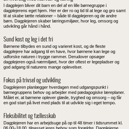
I dagplejen bliver dit barn en del af en lille børnegruppe i
dagplejerens eget hjem. Her er der ro og tid til at lege og gro samt
til at skabe tætte relationer – både til dagplejeren og de andre
børn. Dagplejeren skaber læringsmiljøer, hvor leg, omsorg og
udvikling går hånd i hånd.
Sund kost og leg i det fri
Børnene tilbydes en sund og varieret kost, og de fleste
dagplejere har adgang til en have, hvor børnene kan lege og
udforske naturen i trygge rammer. Derudover opsøger
dagplejeren også nærmiljøet, hvor der oftest er legepladser og
god adgang til naturens mange oplevelser.
Fokus på trivsel og udvikling
Dagplejeren planlægger hverdagen med udgangspunkt i
børnegruppens behov og arbejder med pædagogiske læreplaner.
Målet er, at børnene oplever glæde, tryghed og omsorg – og får
en god start på livet med plads til at udvikle sig i eget tempo.
Fleksibilitet og fællesskab
Dagplejeren har en arbejdsuge på op til 48 timer i tidsrummet kl.
06.00–18.00, tilpasset jeres behov som forældre. Dagplejerne