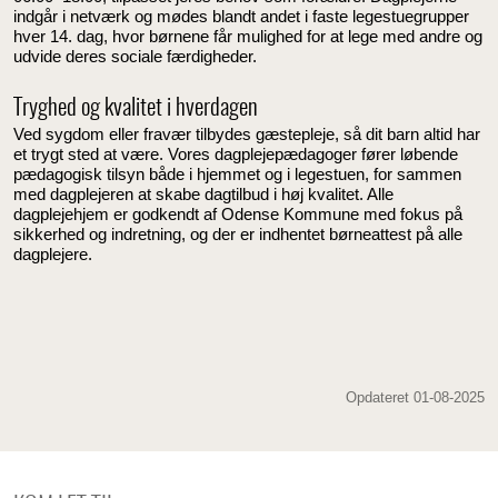
indgår i netværk og mødes blandt andet i faste legestuegrupper
hver 14. dag, hvor børnene får mulighed for at lege med andre og
udvide deres sociale færdigheder.
Tryghed og kvalitet i hverdagen
Ved sygdom eller fravær tilbydes gæstepleje, så dit barn altid har
et trygt sted at være. Vores dagplejepædagoger fører løbende
pædagogisk tilsyn både i hjemmet og i legestuen, for sammen
med dagplejeren at skabe dagtilbud i høj kvalitet. Alle
dagplejehjem er godkendt af Odense Kommune med fokus på
sikkerhed og indretning, og der er indhentet børneattest på alle
dagplejere.
Opdateret 01-08-2025