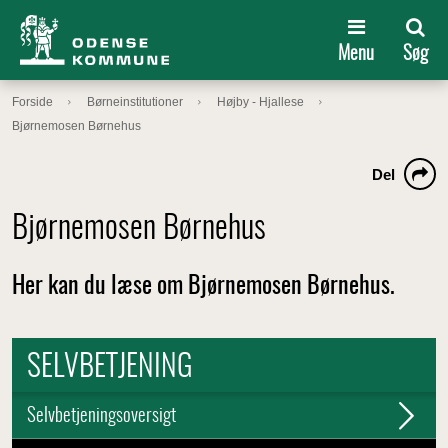
Menu
Søg
Forside
Børneinstitutioner
Højby - Hjallese
Bjørnemosen Børnehus
Del
Bjørnemosen Børnehus
Her kan du læse om Bjørnemosen Børnehus.
SELVBETJENING
Selvbetjeningsoversigt