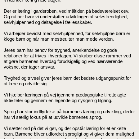
Der er læring i garderoben, ved måltider, på badeværelset osv.
Og rutiner hvor vi understøtter udviklingen af selvstændighed,
selvhjulpenhed og deltagelse i fællesskaber.
Vi arbejder bevidst med selvhjulpenhed, for selvhjulpne børn er
kloge børn og når man mestrer, tør man møde verden.
Jeres barn har behov for tryghed, anerkendelse og gode
relationer for at trives i hverdagen. Vi skaber disse rammer ved
at gøre børnenes hverdag forudsigelig og ved nærværende
voksne, der tager ansvar.
Tryghed og trivsel giver jeres barn det bedste udgangspunkt for
at lære og udvikle sig.
Vi hjælper læringen på vej igennem pædagogiske tilrettelagte
aktiviteter og gennem en legende og nysgerrig tilgang.
Sprog har stor indflydelse på børnenes læring og udvikling, derfor
har vi særlig fokus på at udvikle børnenes sprog.
Vi sætter ord på det vi gør, og der opstår læring for et enkelte
barn. Børnene bliver udfordret sprogligt og vi giver dem mulighed