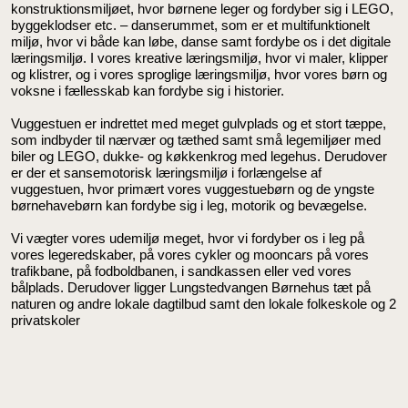
konstruktionsmiljøet, hvor børnene leger og fordyber sig i LEGO,
byggeklodser etc. – danserummet, som er et multifunktionelt
miljø, hvor vi både kan løbe, danse samt fordybe os i det digitale
læringsmiljø. I vores kreative læringsmiljø, hvor vi maler, klipper
og klistrer, og i vores sproglige læringsmiljø, hvor vores børn og
voksne i fællesskab kan fordybe sig i historier.
Vuggestuen er indrettet med meget gulvplads og et stort tæppe,
som indbyder til nærvær og tæthed samt små legemiljøer med
biler og LEGO, dukke- og køkkenkrog med legehus. Derudover
er der et sansemotorisk læringsmiljø i forlængelse af
vuggestuen, hvor primært vores vuggestuebørn og de yngste
børnehavebørn kan fordybe sig i leg, motorik og bevægelse.
Vi vægter vores udemiljø meget, hvor vi fordyber os i leg på
vores legeredskaber, på vores cykler og mooncars på vores
trafikbane, på fodboldbanen, i sandkassen eller ved vores
bålplads. Derudover ligger Lungstedvangen Børnehus tæt på
naturen og andre lokale dagtilbud samt den lokale folkeskole og 2
privatskoler