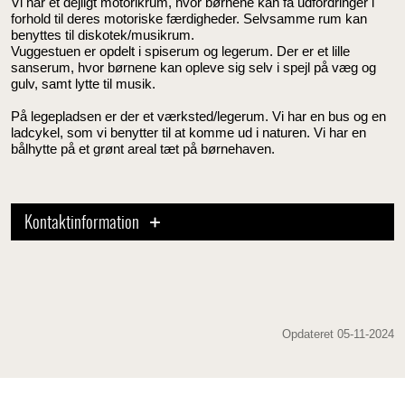
Vi har et dejligt motorikrum, hvor børnene kan få udfordringer i
forhold til deres motoriske færdigheder. Selvsamme rum kan
benyttes til diskotek/musikrum.
Vuggestuen er opdelt i spiserum og legerum. Der er et lille
sanserum, hvor børnene kan opleve sig selv i spejl på væg og
gulv, samt lytte til musik.
På legepladsen er der et værksted/legerum. Vi har en bus og en
ladcykel, som vi benytter til at komme ud i naturen. Vi har en
bålhytte på et grønt areal tæt på børnehaven.
Kontaktinformation
Opdateret 05-11-2024