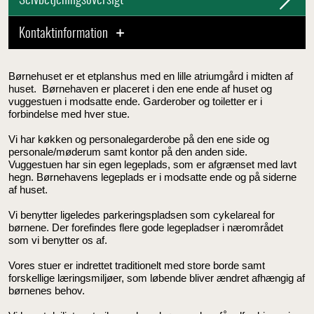
Selvbetjeningsoversigt
Kontaktinformation
Børnehuset er et etplanshus med en lille atriumgård i midten af
huset.
Børnehaven er placeret i den ene ende af huset og
vuggestuen i modsatte ende. Garderober og toiletter er i
forbindelse med hver stue.
Vi har køkken og personalegarderobe på den ene side og
personale/møderum samt kontor på den anden side.
Vuggestuen har sin egen legeplads, som er afgrænset med lavt
hegn. Børnehavens legeplads er i modsatte ende og på siderne
af huset.
Vi benytter ligeledes parkeringspladsen som cykelareal for
børnene. Der forefindes flere gode legepladser i nærområdet
som vi benytter os af.
Vores stuer er indrettet traditionelt med store borde samt
forskellige læringsmiljøer, som løbende bliver ændret afhængig af
børnenes behov.