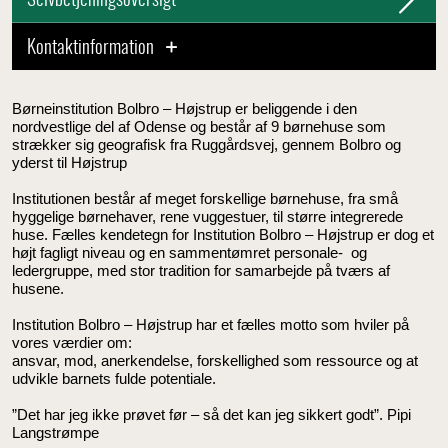
Selvbetjeningsoversigt
Kontaktinformation
Børneinstitution Bolbro – Højstrup er beliggende i den
nordvestlige del af Odense og består af 9 børnehuse som
strækker sig geografisk fra Ruggårdsvej, gennem Bolbro og
yderst til Højstrup
Institutionen består af meget forskellige børnehuse, fra små
hyggelige børnehaver, rene vuggestuer, til større integrerede
huse. Fælles kendetegn for Institution Bolbro – Højstrup er dog et
højt fagligt niveau og en sammentømret personale- og
ledergruppe, med stor tradition for samarbejde på tværs af
husene.
Institution Bolbro – Højstrup har et fælles motto som hviler på
vores værdier om:
ansvar, mod, anerkendelse, forskellighed som ressource og at
udvikle barnets fulde potentiale.
”Det har jeg ikke prøvet før – så det kan jeg sikkert godt”. Pipi
Langstrømpe