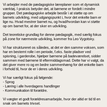
Vi arbejder med de pædagogiske læreplaner som et dynamisk
værktøj. I praksis betyder det, at børnene er fordelt i mindre
grupper. Det pædagogiske arbejde består i at støtte op om
barnets udvikling, med udgangspunkt i, hvor det enkelte barn er
lige nu. Hvad mestrer barnet nu, og hvad/hvordan kan vi støtte
op om barnet for, at der sker en udvikling.
Det teoretiske grundlag for denne pædagogik, med særlig fokus
på zone for nærmeste udvikling, kommer fra Leo Vygotsky.
Vi har struktureret os således, at det er den samme voksen, som
har en bestemt rolle i en periode, f.eks. faste pladser ved
spisning, i garderobe, hjælper børnene på badeværelset, sidder
sammen med børnene til eftermiddagsmad. Dette har vi valgt, da
det giver mere ro og en bedre sammenhæng for det enkelte barn
i forhold til, hvor de er i deres udvikling.
Vi har særligt fokus på følgende:
- Sprog
- Læring i alle hverdagens handlinger
- Kommunikation til forældre.
Vi vægter et godt forældresamarbejde, hvor der altid er tid til en
snak om barnets trivsel.