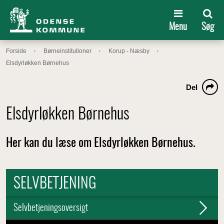
Menu
Søg
Forside
Børneinstitutioner
Korup - Næsby
Elsdyrløkken Børnehus
Del
Elsdyrløkken Børnehus
Her kan du læse om Elsdyrløkken Børnehus.
SELVBETJENING
Selvbetjeningsoversigt