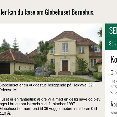
Her kan du læse om Globehuset Børnehus.
SE
Selv
Ko
Glo
Hel
Globehuset er en vuggestue beliggende på Helgavej 32 i
523
Odense M.
6
Huset er en fantastisk ældre villa med en dejlig have og blev
taget i brug som børnehus d. 1. oktober 1997.
Åbn
Globehuset er normeret til 36 vuggestuebørn i alderen 0 til
Ma
2,10 år.