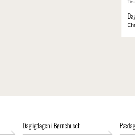
Tir
Dag
Chr
Dagligdagen i Børnehuset
Pædag