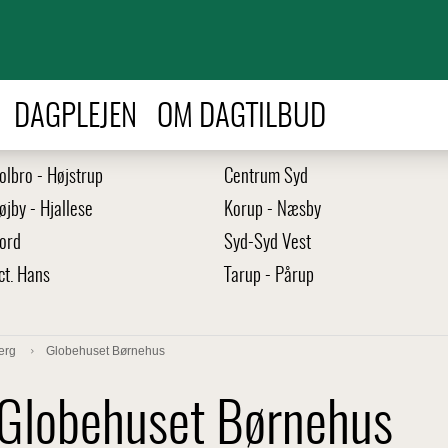
DAGPLEJEN
OM DAGTILBUD
olbro - Højstrup
Centrum Syd
øjby - Hjallese
Korup - Næsby
ord
Syd-Syd Vest
ct. Hans
Tarup - Pårup
erg
Globehuset Børnehus
Globehuset Børnehus