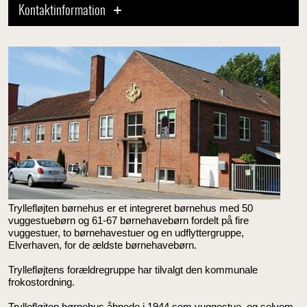
Kontaktinformation
Tryllefløjten børnehus er et integreret børnehus med 50
vuggestuebørn og 61-67 børnehavebørn fordelt på fire
vuggestuer, to børnehavestuer og en udflyttergruppe,
Elverhaven, for de ældste børnehavebørn.
Tryllefløjtens forældregruppe har tilvalgt den kommunale
frokostordning.
Tryllefløjten børnehus åbnede i 1944 som vuggestue, og selvom