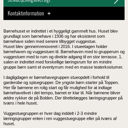
Selvbetjeningsoversigt
Kontaktinformation
Børnehuset er indrettet i et hyggeligt gammelt hus. Huset blev
grundlagt som børnehave i 1936 og har eksisteret som
børnehave siden med senere tilbygget vuggestue.
Huset blev gennemrenoveret i 2016. I stueetagen holder
børnehaven og vuggestuen til. Børnehaven med to grupperum og
vuggestuen med to rum og direkte adgang til en stor terrasse. 1.
salen er indrettet med forskellige læringsrum for en mindre
gruppe børn samt et eventyrrum med en masse teaterkostumer.
I dagligdagen er børnehavegruppen stueopdelt i forhold til
garderobe og spisegrupper. De yngste børn starter på Toppen.
Her får børnene en rolig start og får mulighed for at indtage
børnehavelivet i det tempo, barnet er klar til. Når børnene bliver
ældre rykker de på Bolden. Der tilrettelægges læringsgrupper på
tværs i hele huset.
Vuggestuegruppen er hver dag inddelt i 2-3 mindre
læringsgrupper enten i ren vuggestuegruppe eller på tværs af
huset.