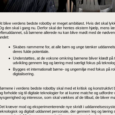
At blive verdens bedste robotby er meget ambitiøst. Hvis det skal ly
Og den skal i gang nu. Derfor skal der hentes ekstern hjælp, mens l
efteruddannet, så børnene allerede nu kan blive mødt med de nødven
andet:
Skabes rammerne for, at alle børn og unge tænker uddannels
deres fulde potentiale.
Understøttes, at de voksne omkring børnene bliver klædt på t
udvikling gennem leg og læring med særligt fokus på teknologi 
Bygges et internationalt børne- og ungemiljø med fokus på rob
digitalisering.
Børnene i verdens bedste robotby skal med et kritisk og konstruktivt bl
og forholde sig til digitale teknologier for at kunne matche og udfordre
nysgerrighed og interesse, som skal vækkes af de tilbud, de bliver 
Det kræver mod og eksperimenterende nye skridt i uddannelsessyst
teknologisk og digitalt uddannet personale, der gennem leg og læring 