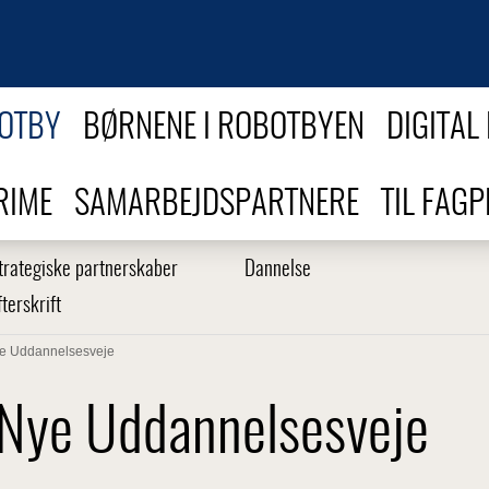
BOTBY
BØRNENE I ROBOTBYEN
DIGITAL
RIME
SAMARBEJDSPARTNERE
TIL FAG
trategiske partnerskaber
Dannelse
fterskrift
e Uddannelsesveje
Nye Uddannelsesveje