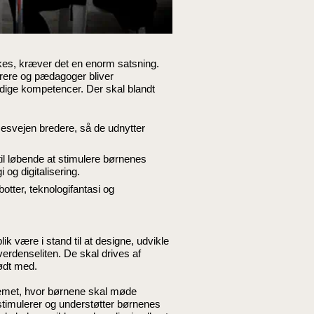
kkes, kræver det en enorm satsning.
ærere og pædagoger bliver
dige kompetencer. Der skal blandt
esvejen bredere, så de udnytter
il løbende at stimulere børnenes
og digitalisering.
otter, teknologifantasi og
ik være i stand til at designe, udvikle
 verdenseliten. De skal drives af
mødt med.
emet, hvor børnene skal møde
stimulerer og understøtter børnenes