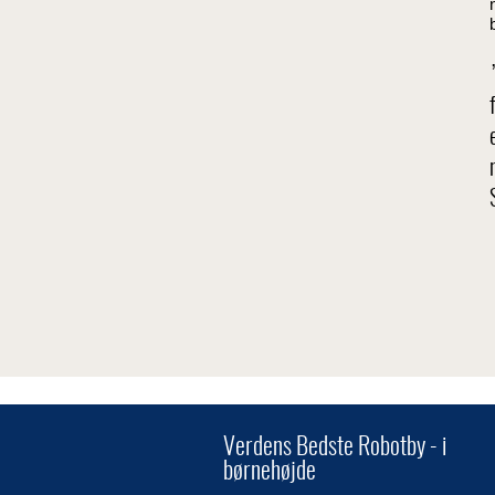
Verdens Bedste Robotby - i
børnehøjde