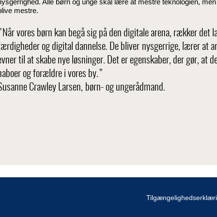
nysgerrighed. Alle børn og unge skal lære at mestre teknologien, men
blive mestre.
”Når vores børn kan begå sig på den digitale arena, rækker det l
færdigheder og digital dannelse. De bliver nysgerrige, lærer at
evner til at skabe nye løsninger. Det er egenskaber, der gør, at d
naboer og forældre i vores by.”
Susanne Crawley Larsen, børn- og ungerådmand.
Tilgængelighedserklær