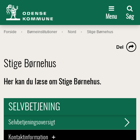
Menu
Søg
Forside
Børneinstitutioner
Nord
Stige Børnehus
Del
Stige Børnehus
Her kan du læse om Stige Børnehus.
SELVBETJENING
Selvbetjeningsoversigt
Kontaktinformation