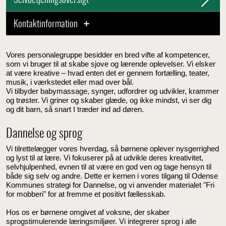
Selvbetjeningsoversigt
Kontaktinformation
Vores personalegruppe besidder en bred vifte af kompetencer,
som vi bruger til at skabe sjove og lærende oplevelser. Vi elsker
at være kreative – hvad enten det er gennem fortælling, teater,
musik, i værkstedet eller mad over bål.
Vi tilbyder babymassage, synger, udfordrer og udvikler, krammer
og trøster. Vi griner og skaber glæde, og ikke mindst, vi ser dig
og dit barn, så snart I træder ind ad døren.
Dannelse og sprog
Vi tilrettelægger vores hverdag, så børnene oplever nysgerrighed
og lyst til at lære. Vi fokuserer på at udvikle deres kreativitet,
selvhjulpenhed, evnen til at være en god ven og tage hensyn til
både sig selv og andre. Dette er kernen i vores tilgang til Odense
Kommunes strategi for Dannelse, og vi anvender materialet "Fri
for mobberi" for at fremme et positivt fællesskab.
Hos os er børnene omgivet af voksne, der skaber
sprogstimulerende læringsmiljøer. Vi integrerer sprog i alle