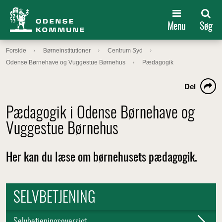
Menu
Søg
Forside
Børneinstitutioner
Centrum Syd
Odense Børnehave og Vuggestue Børnehus
Pædagogik
Del
Pædagogik i Odense Børnehave og
Vuggestue Børnehus
Her kan du læse om børnehusets pædagogik.
SELVBETJENING