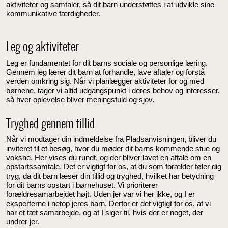
aktiviteter og samtaler, så dit barn understøttes i at udvikle sine
kommunikative færdigheder.
Leg og aktiviteter
Leg er fundamentet for dit barns sociale og personlige læring.
Gennem leg lærer dit barn at forhandle, lave aftaler og forstå
verden omkring sig. Når vi planlægger aktiviteter for og med
børnene, tager vi altid udgangspunkt i deres behov og interesser,
så hver oplevelse bliver meningsfuld og sjov.
Tryghed gennem tillid
Når vi modtager din indmeldelse fra Pladsanvisningen, bliver du
inviteret til et besøg, hvor du møder dit barns kommende stue og
voksne. Her vises du rundt, og der bliver lavet en aftale om en
opstartssamtale. Det er vigtigt for os, at du som forælder føler dig
tryg, da dit barn læser din tillid og tryghed, hvilket har betydning
for dit barns opstart i børnehuset. Vi prioriterer
forældresamarbejdet højt. Uden jer var vi her ikke, og I er
eksperterne i netop jeres barn. Derfor er det vigtigt for os, at vi
har et tæt samarbejde, og at I siger til, hvis der er noget, der
undrer jer.